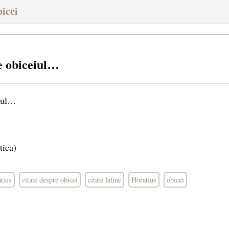
bicei
e obiceiul…
eiul…
tica)
atius
citate despre obicei
citate latine
Horatius
obicei