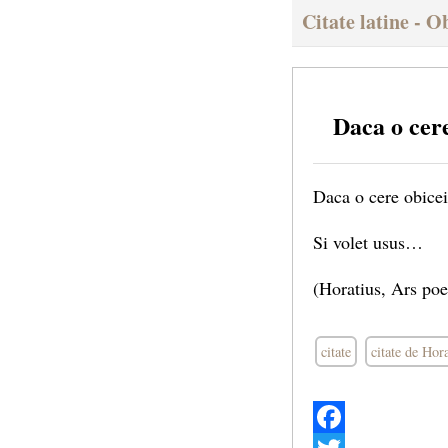
Citate latine - O
Daca o cer
Daca o cere obic
Si volet usus…
(Horatius, Ars poe
citate
citate de Hor