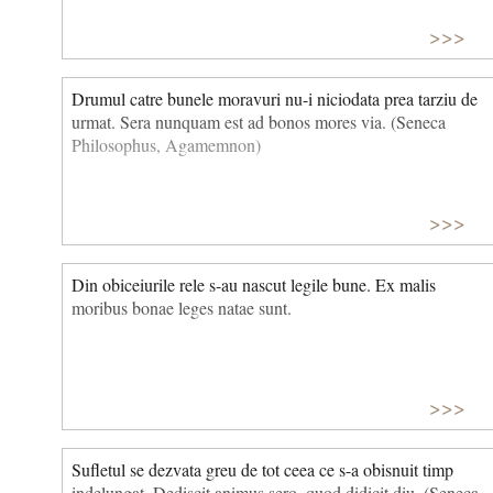
>>>
Drumul catre bunele moravuri nu-i niciodata prea tarziu de
urmat. Sera nunquam est ad bonos mores via. (Seneca
Philosophus, Agamemnon)
>>>
Din obiceiurile rele s-au nascut legile bune. Ex malis
moribus bonae leges natae sunt.
>>>
Sufletul se dezvata greu de tot ceea ce s-a obisnuit timp
indelungat. Dediscit animus sero, quod didicit diu. (Seneca