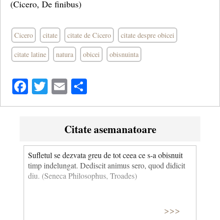
(Cicero, De finibus)
Cicero
citate
citate de Cicero
citate despre obicei
citate latine
natura
obicei
obisnuinta
Facebook
Twitter
Email
Share
Citate asemanatoare
Sufletul se dezvata greu de tot ceea ce s-a obisnuit
timp indelungat. Dediscit animus sero, quod didicit
diu. (Seneca Philosophus, Troades)
>>>