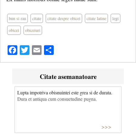
bun si rau
citate
citate despre obicei
citate latine
legi
obicei
obiceiuri
Facebook
Twitter
Email
Share
Citate asemanatoare
Lupta impotriva obisnuintei este grea si de durata.
Dura et antiqua cum consuetudine pugna.
>>>