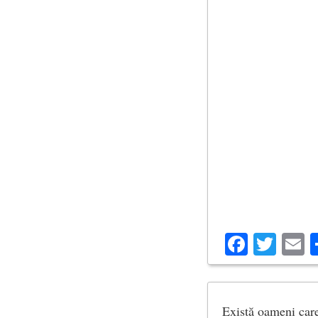
Facebo
Twit
E
Există oameni care