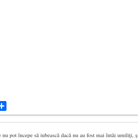
ok
ter
mail
Share
 nu pot începe să iubească dacă nu au fost mai întâi umiliţi, ş