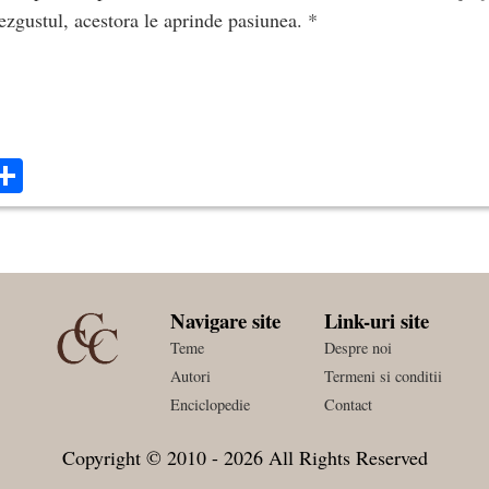
dezgustul, acestora le aprinde pasiunea. *
ok
ter
mail
Share
Navigare site
Link-uri site
Teme
Despre noi
Autori
Termeni si conditii
Enciclopedie
Contact
Copyright © 2010 - 2026 All Rights Reserved