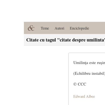
Teme
Autori
Enciclopedie
Citate cu tagul "citate despre umilinta
Umilința este ruși
(Echilibru instabil
© CCC
Edward Albee