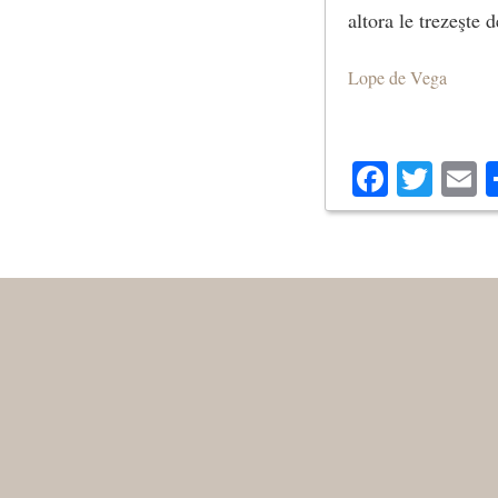
altora le trezeşte 
Lope de Vega
Facebo
Twit
E