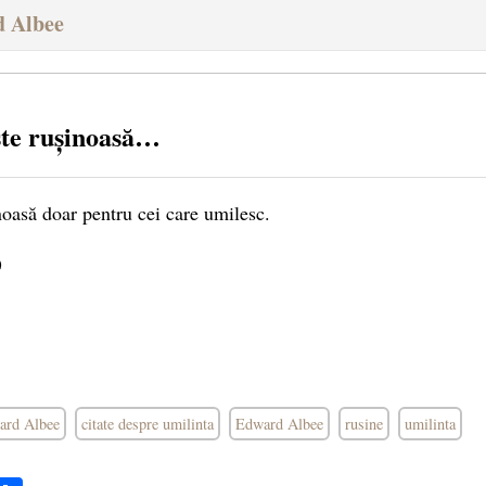
d Albee
ste rușinoasă…
noasă doar pentru cei care umilesc.
)
ward Albee
citate despre umilinta
Edward Albee
rusine
umilinta