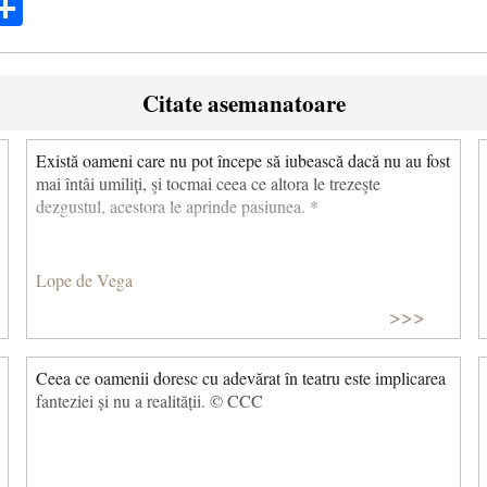
ok
ter
mail
Share
Citate asemanatoare
Există oameni care nu pot începe să iubească dacă nu au fost
mai întâi umiliţi, şi tocmai ceea ce altora le trezeşte
dezgustul, acestora le aprinde pasiunea. *
Lope de Vega
>>>
Ceea ce oamenii doresc cu adevărat în teatru este implicarea
fanteziei și nu a realității. © CCC