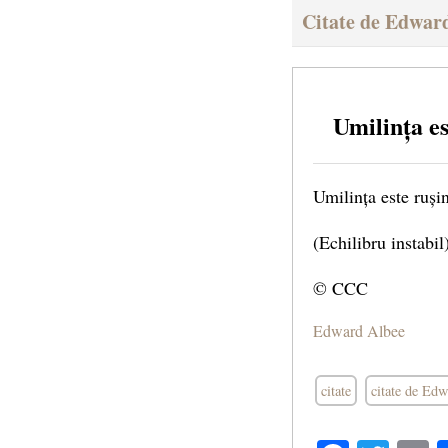
Citate de Edwar
Umilința e
Umilința este ruși
(Echilibru instabil
© CCC
Edward Albee
citate
citate de Ed