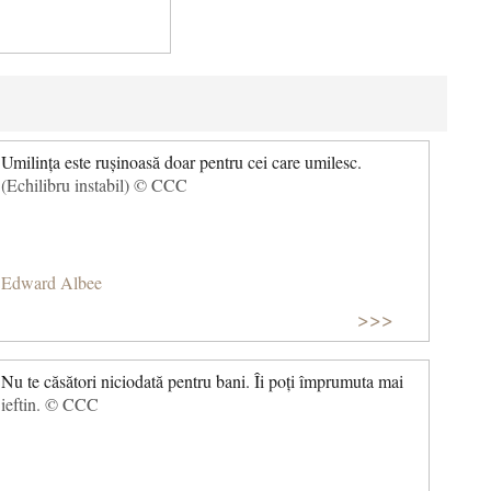
Umilința este rușinoasă doar pentru cei care umilesc.
(Echilibru instabil) © CCC
Edward Albee
>>>
Nu te căsători niciodată pentru bani. Îi poți împrumuta mai
ieftin. © CCC