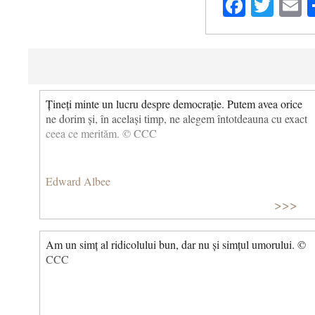
Facebo
Twit
E
Țineți minte un lucru despre democrație. Putem avea orice
ne dorim și, în același timp, ne alegem întotdeauna cu exact
ceea ce merităm. © CCC
Edward Albee
>>>
Am un simț al ridicolului bun, dar nu și simțul umorului. ©
CCC