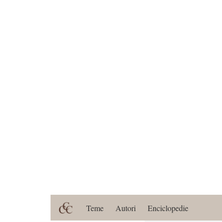
Teme
Autori
Enciclopedie