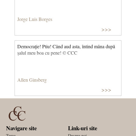
Jorge Luis Borges
>>>
Democraţie! Ptiu! Când aud asta, întind mâna după
șalul meu boa cu pene! © CCC
Allen Ginsberg
>>>
Navigare site
Link-uri site
Teme
Despre noi