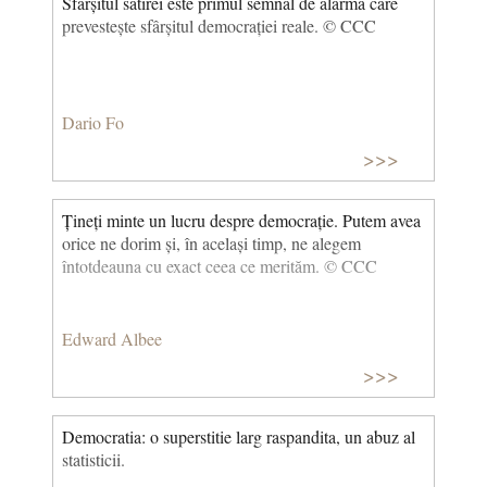
Sfârșitul satirei este primul semnal de alarmă care
prevestește sfârșitul democrației reale. © CCC
Dario Fo
>>>
Țineți minte un lucru despre democrație. Putem avea
orice ne dorim și, în același timp, ne alegem
întotdeauna cu exact ceea ce merităm. © CCC
Edward Albee
>>>
Democratia: o superstitie larg raspandita, un abuz al
statisticii.