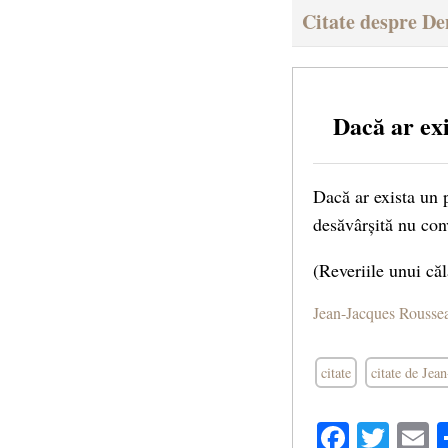
Citate despre D
Dacă ar ex
Dacă ar exista un 
desăvârșită nu con
(Reveriile unui căl
Jean-Jacques Rousse
citate
citate de Jea
Facebo
Twit
E