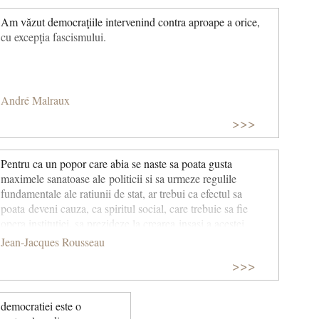
Am văzut democraţiile intervenind contra aproape a orice,
cu excepţia fascismului.
André Malraux
>>>
Pentru ca un popor care abia se naste sa poata gusta
maximele sanatoase ale politicii si sa urmeze regulile
fundamentale ale ratiunii de stat, ar trebui ca efectul sa
poata deveni cauza, ca spiritul social, care trebuie sa fie
opera institutiei, sa prezideze la crearea insasi a acestei
institutii; si ca oamenii sa fie, inainte de a exista legi, ceea ce
Jean-Jacques Rousseau
trebuie sa fie datorita legilor.
>>>
democratiei este o