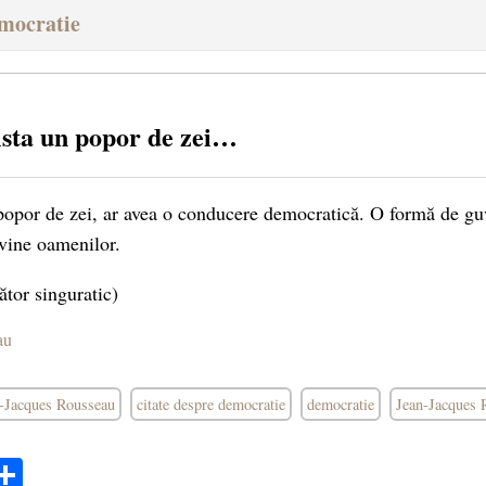
emocratie
ista un popor de zei…
popor de zei, ar avea o conducere democratică. O formă de gu
vine oamenilor.
ător singuratic)
au
n-Jacques Rousseau
citate despre democratie
democratie
Jean-Jacques 
ok
ter
mail
Share