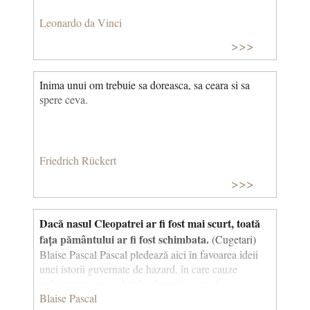
Leonardo da Vinci
>>>
Inima unui om trebuie sa doreasca, sa ceara si sa
spere ceva.
Friedrich Rückert
>>>
Dacă nasul Cleopatrei ar fi fost mai scurt, toată
fața pământului ar fi fost schimbata.
(Cugetari)
Blaise Pascal Pascal pledează aici în favoarea ideii
unei istorii guvernate de hazard, în care cauze
neînsemnate pot schimba dramatic cursul
evenimentelor. Astfel, Pascal afirmă că celebra regină
Blaise Pascal