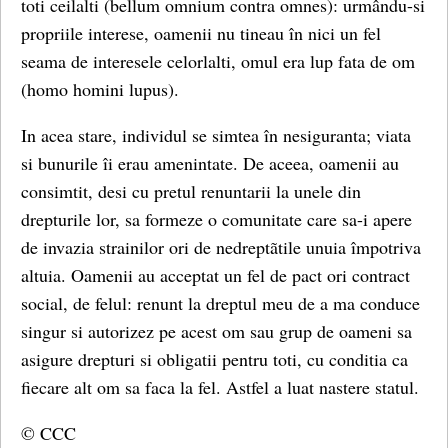
toti ceilalti (bellum omnium contra omnes): urmându-si
propriile interese, oamenii nu tineau în nici un fel
seama de interesele celorlalti, omul era lup fata de om
(homo homini lupus).
In acea stare, individul se simtea în nesiguranta; viata
si bunurile îi erau amenintate. De aceea, oamenii au
consimtit, desi cu pretul renuntarii la unele din
drepturile lor, sa formeze o comunitate care sa-i apere
de invazia strainilor ori de nedreptãtile unuia împotriva
altuia. Oamenii au acceptat un fel de pact ori contract
social, de felul: renunt la dreptul meu de a ma conduce
singur si autorizez pe acest om sau grup de oameni sa
asigure drepturi si obligatii pentru toti, cu conditia ca
fiecare alt om sa faca la fel. Astfel a luat nastere statul.
© CCC