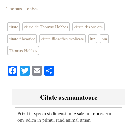
Thomas Hobbes
citate
citate de Thomas Hobbes
citate despre om
citate filosofice
citate filosofice explicate
lup
om
Thomas Hobbes
Facebook
Twitter
Email
Share
Citate asemanatoare
Privit in specia si dimensiunile sale, un om este un
om, adica in primul rand animal uman.