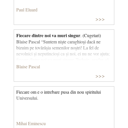
Paul Eluard
>>>
Fiecare dintre noi va muri singur
. (Cugetari)
Blaise Pascal “Suntem nişte caraghioşi dacă ne
bizuim pe tovărăşia semenilor noştri! La fel de
nevolnici şi neputincioşi ca şi noi, ei nu ne vor ajuta;
fiecare dintre noi va muri singur. Trebuie, aşadar, să
ne purtăm ca şi cum am fi singuri.” Moartea este o
Blaise Pascal
experiență solitara ce nu poate fi împărtășită cu
>>>
nimeni. Se poate afirma, de asemenea, ca ea ne
caracterizează, pe fiecare in parte, prin felul in care
are loc si prin modul in care este intampinata.
Fiecare om e o intrebare pusa din nou spiritului
Moartea este o experienta individuala, singulara,
Universului.
imposibil de împărtășit. © CCC
Mihai Eminescu