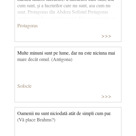
cum sunt, şi a lucrurilor care nu sunt, asa cum nu
sunt. Protagoras din Abdera Sofistul Protagoras
enunta aici ideea relativismului. Fiecare om măsoara
realitatea dupa propriul sau etalon (sau dupa propria
Protagoras
realitate). Afirmatia semnifica: “fiecare are adevarul
>>>
sau” sau “fiecare cu adevarul sau”. Astfel, mierea
pare dulce pentru omul sănătos, dar amara pentru
omul bolnav și nu se poate spune că vreunul dintre
Multe minuni sunt pe lume, dar nu este niciuna mai
cei doi se insala. Protagoras se releva senzualist,
mare decât omul. (Antigona)
afirmand adevărul simțurilor.
***
Sofocle
Relativism: doctrină care postulează relativitatea
cunoștințelor omenești, în sensul că nimic nu este
>>>
absolut adevărat decât prin raportare la individ.
Senzualism: doctrină filosofică bazată pe
Oamenii nu sunt niciodată atât de simpli cum par.
recunoașterea senzației ca singura sursă a
(Vă place Brahms?)
cunoștințelor noastre despre lume.