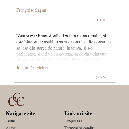
Françoise Sagan
>>>
Natura este bruta si salbatica fara mana omului, si
este bine sa fie astfel, pentru ca omul sa fie constrans
sa iasa din starea de natura, inactiva, si s-o
prelucreze, si o data cu aceasta, sa devina dintr-un
simplu produs natu­ral, o fiinta libera si rationala.
Johann G. Fichte
>>>
Navigare site
Link-uri site
Teme
Despre noi
Autori
Termeni si conditii