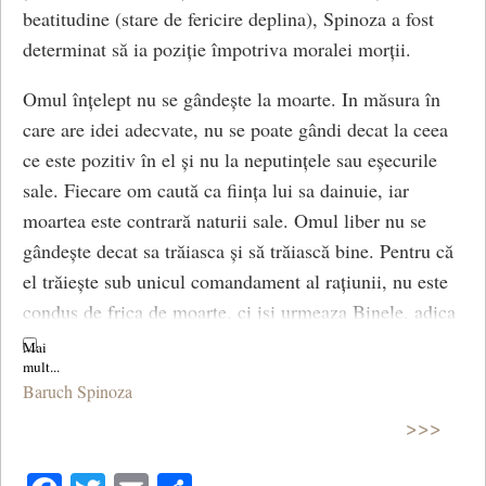
beatitudine (stare de fericire deplina), Spinoza a fost
Leibniz, în 1696, din cuvintele greceşti theos (zeu,
determinat să ia poziție împotriva moralei morții.
Dumnezeu) şi dike (judecată, justiţie, dreptate). In
pofida etimologiei sale, conceptul rămane ambiguu,
Omul înțelept nu se gândește la moarte. In măsura în
fiind dificil de precizat dacă este vorba de justiţia divină
care are idei adecvate, nu se poate gândi decat la ceea
sau de justificarea divinităţii în condiţiile existenţei
ce este pozitiv în el și nu la neputințele sau eșecurile
răului în lume. Este surprinzător faptul că nicăieri în
sale. Fiecare om caută ca ființa lui sa dainuie, iar
cuprinsul Teodiceei, lucrare publicată la Amsterdam, în
moartea este contrară naturii sale. Omul liber nu se
1710, în limba franceză, Leibniz nu defineşte şi nici
gândește decat sa trăiasca și să trăiască bine. Pentru că
măcar nu utilizează neologismul care apare în titlu.
el trăiește sub unicul comandament al rațiunii, nu este
condus de frica de moarte, ci isi urmeaza Binele, adica
O serie de contemporani ai filosofului german au crezut
actioneaza, traieste, si isi conserve ființa conform
că Teodiceea este un pseudonim, fiindcă lucrarea a fost
fundamentului ce consta in a cauta ceea ce este cu
publicată fără a se indica numele autorului. Titlul şi
Baruch Spinoza
adevărat util pentru sine. De aceea, el nu se gandeste la
conţinutul cărţii lui Leibniz determină definirea
>>>
nimic mai puțin decât la moarte, iar înțelepciunea lui
“teodiceei” ca doctrină despre bunătatea lui Dumnezeu,
este o meditație asupra vieții pentru a obtine linistea
libertatea omului şi originea răului.