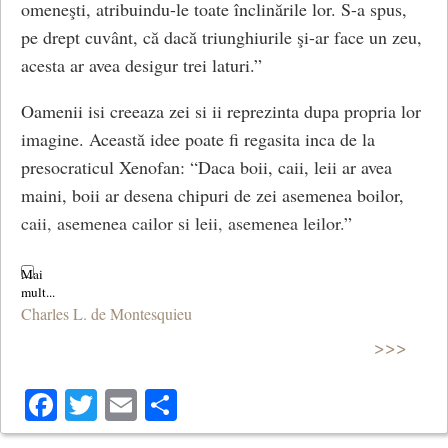
determina sa-si dezvolte capacitatile rationale si sa
omeneşti, atribuindu-le toate înclinările lor. S-a spus,
treaca din izolare in starea sociala. In aceasta etapa,
pe drept cuvânt, că dacă triunghiurile şi-ar face un zeu,
diferentele dintre capacitatile indivizilor devin din ce in
acesta ar avea desigur trei laturi.”
ce mai evidente, si astfel apar primele comparatii si
Oamenii isi creeaza zei si ii reprezinta dupa propria lor
evaluari. Descoperirea metalurgiei, reusind sa
imagine. Această idee poate fi regasita inca de la
prelucreze metalele pentru a-si confectiona unelele
presocraticul Xenofan: “Daca boii, caii, leii ar avea
necesare, si practicarea agriculturii au condus la
maini, boii ar desena chipuri de zei asemenea boilor,
inegalitatea sociala. Cautarea de bogatii si instituirea
caii, asemenea cailor si leii, asemenea leilor.”
proprietatii private au condus apoi la razboiul tuturor
contra tuturor (bellum omnium contra omnes). –
In
Xenofan din Colophon, poet si filosof grec, considerat
stare naturala, omul e lup fata de om, conform lui
fondatorul scolii eleate, a fost legat de critica
Thomas Hobbes
Charles L. de Montesquieu
rationalista a conceptiei antropomorfice despre zei, pe
>>>
care a formulat-o in aceasta fraza devenita celebra.
Pentru depasirea unei continue stari de razboi, au ales
Acesta persifla antropomorfismul religios naiv:
instituirea contractului social (contractualism) care s-a
Facebook
Twitter
Email
Share
dovedit a fi inechitabil. Desi proclama unirea tuturor
“Zeii vostri nu exista, caci zeii nu pot avea slabiciunile
intr-o putere suprema care, guvenand dupa legi