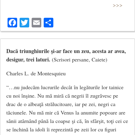
>>>
dezvolta conceptiile sale privind influenta nociva a
civilizatiei asupra omului, originea societatii,
Facebook
Twitter
Email
Share
inegalitatea dintre oameni.
Rousseau a dezvoltat o conceptie dinamica despre om
si societate, incepand de la starea originara a naturii
Dacă triunghiurile şi-ar face un zeu, acesta ar avea,
omului, asa cum a fost creat de Dumnezeu, pentru a
desigur, trei laturi.
(Scrisori persane, Caiete)
explica geneza coruptiei actuale si inegalitatea dintre
oameni.
Charles L. de Montesquieu
In starea naturala, omul este un animal robust ce se
“…nu judecăm lucrurile decât în legăturile lor tainice
distinge de restul animalelor prin libertatea sa: nu este
cu noi înşine. Nu mă miră că negrii îl zugrăvesc pe
supus intinctului, poate accepta sau refuza, este
drac de o albeaţă strălucitoare, iar pe zei, negri ca
perfectibil si independent. Traieste in singuratate
tăciunele. Nu mă mir că Venus la anumite popoare are
absoluta si depinde doar de el insusi. Schimbarile
sânii atârnând până la coapse şi că, în sfârşit, toţi cei ce
climatice si dificultatea de a-si procura hrana il
se închină la idoli îi reprezintă pe zeii lor cu figuri