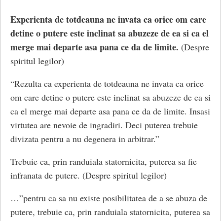
război, Rousseau a făcut din starea precivilizaționala o
Experienta de totdeauna ne invata ca orice om care
epoca a pacii și a sustinut mitul bunului sălbatic, pur,
detine o putere este inclinat sa abuzeze de ea si ca el
fata de omul civilizat si pervertit.
merge mai departe asa pana ce da de limite.
(Despre
spiritul legilor)
Prima epocă a omenirii a fost un paradis pământesc, un
fel de Grădină a Edenului sau Arcadia, dar fiecare
“Rezulta ca experienta de totdeauna ne invata ca orice
epocă care a urmat i-a adus necazuri și suferințe din ce
om care detine o putere este inclinat sa abuzeze de ea si
în ce mai mari omului. În această Epocă de Aur, omul
ca el merge mai departe asa pana ce da de limite. Insasi
trăia într-o stare de inocență primară, în armonie cu
virtutea are nevoie de ingradiri. Deci puterea trebuie
semenii săi și cu animalele. Era lipsit de unelte sau
divizata pentru a nu degenera in arbitrar.”
mijloace de a cultiva pământul, iar nevoile sale simple
erau asigurate de natură. Se hrănea cu fructe de pădure,
Trebuie ca, prin randuiala statornicita, puterea sa fie
ghindă și mierea care picura din stejar.
infranata de putere. (Despre spiritul legilor)
Rousseau a descris modul în care această stare naturală
…”pentru ca sa nu existe posibilitatea de a se abuza de
idilica a fost distrusa de proprietatea privata. Intr-o zi,
putere, trebuie ca, prin randuiala statornicita, puterea sa