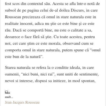
fost scos din contextul său. Acesta se afla într-o notă de
subsol de pe pagina celui de-al doilea Discurs, in care
Rousseau precizeaza că omul in stare naturala este in
realitate inocent, adica nu știe ce este bine și ce este
rău. Dacă se comportă bine, nu este o calitate a sa,
deoarece o face fără să știe. Cu toate acestea, pentru
noi, cei care știm ce este morala, observand cum se
comporta omul in stare naturala, putem spune că “omul
este bun de la natură”.
Starea naturala se refera la o conditie ideala, in care
oamenii, “nici buni, nici rai”, sunt uniti de sentimente,
nevoi si interese, dispusi sa initieze, in mod spontan,
raporturi reciproce pozitive.
In “Discurs asupra originii inegalitatii dintre oameni”
Jean-Jacques Rousseau
(1755), “Contractul social” (1762) s.a., Rousseau