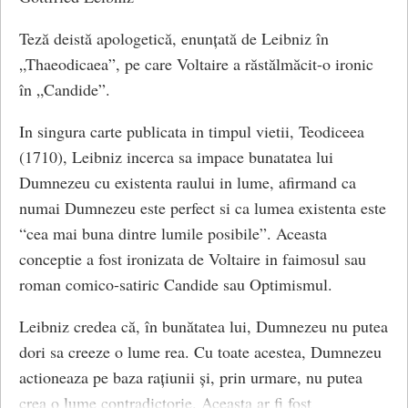
Hobbes, spre exemplu, considera natura umana ca
diferitelor funcții ale statului ce sunt incredintate
Teză deistă apologetică, enunțată de Leibniz în
fundamental egoista si rea, considerând ca asocierea
componentelor acestuia. Scopul acestei separări este de
„Thaeodicaea”, pe care Voltaire a răstălmăcit-o ironic
oamenilor nu se realizeaza decât datorita interesului.
a avea instituții ale statului care respecta libertățile
în „Candide”.
Teama oamenilor unora fata de altii determina crearea
fundamentale ale cetatenilor. Separatia puterilor a
societatii si instaurarea pactului social prin renuntarea
devenit un element esențial al democrațiilor
In singura carte publicata in timpul vietii, Teodiceea
voluntara la dorintele si drepturile individuale. Locke
reprezentative.
(1710), Leibniz incerca sa impace bunatatea lui
insa considera natura umana ca fiind fundamental
Dumnezeu cu existenta raului in lume, afirmand ca
sociala, iar societatea, continuarea si intarirea
Separația puterilor a fost, în esență, teoretizata de John
numai Dumnezeu este perfect si ca lumea existenta este
legaturilor preexistente din starea naturala.
Locke și Montesquieu. In Franța, este reținuta cel mai
“cea mai buna dintre lumile posibile”. Aceasta
adesea clasificarea lui Montesquieu, definita în Despre
conceptie a fost ironizata de Voltaire in faimosul sau
Jean-Jacques Rousseau este o figură aparte în lumea
spiritul legilor:
roman comico-satiric Candide sau Optimismul.
filosofilor din epoca Luminilor. Colaborator al
“Enciclopediei”, alaturi de Diderot și d’Alembert, el nu
– puterea legislativă, incredintata unui Parlament (sau
Leibniz credea că, în bunătatea lui, Dumnezeu nu putea
va înceta să se deosebeasca, ulterior, de proiectul
Legiuitor);
dori sa creeze o lume rea. Cu toate acestea, Dumnezeu
colegilor săi. Biografia sa il prezintă ca pe un om dintr-
actioneaza pe baza rațiunii și, prin urmare, nu putea
– puterea executiva, incredintata unui guvern compus
o bucata, un caracter integru, un spirit combativ, chiar
crea o lume contradictorie. Aceasta ar fi fost
dintr-un prim-ministru și miniștri, condus de către un