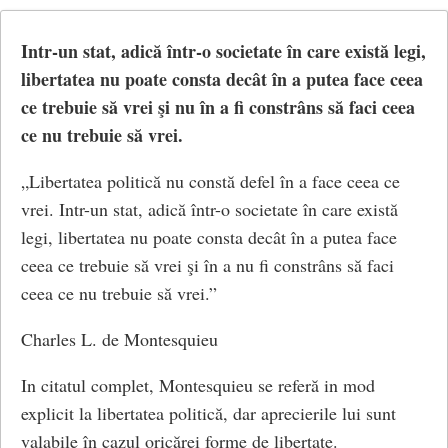
omenesti. Omul îsi închipuie Divinitatea dupa chipul si
intelepte, sa-i protejeze pe cei slabi, garantand fiecaruia
asemanarea sa. Daca boii, caii sau leii ar avea mâini si
dreptul la proprietate privata, contractul sustine de fapt
Intr-un stat, adică într-o societate în care există legi,
ar putea picta, atunci caii ar avea zei care ar fi
inegalitatea si opresiunea sociala. Astfel, a fost
libertatea nu poate consta decât în a putea face ceea
asemenea cailor, iar boii ar picta zei asemenea boilor.
perpetuata inegalitatea sociala, ducand la aparitia
ce trebuie să vrei şi nu în a fi constrâns să faci ceea
Etiopienii îsi închipuie pe zeii lor negri, pe când tracii
actualei societati corupte. Libertatea naturala din starea
ce nu trebuie să vrei.
îi închipuie cu ochii albastri si cu parul rosu.”
naturala a fost pierduta, fiind inlocuita de sclavia
„Libertatea politică nu constă defel în a face ceea ce
omului in starea sociala corupta.
© CCC
vrei. Intr-un stat, adică într-o societate în care există
Omul devine astfel in evolutia sa un animal inteligent,
legi, libertatea nu poate consta decât în a putea face
social si sociabil, capabil de munca, creator de bunuri
ceea ce trebuie să vrei şi în a nu fi constrâns să faci
proprii de consum (prin imitarea si modelarea naturii)
ceea ce nu trebuie să vrei.”
si, nu in ultimul rand, egocentrist.
Charles L. de Montesquieu
Criticand societatea contemporana si idealizand “starea
In citatul complet, Montesquieu se referă in mod
naturala”, in care oamenii ar fi fost liberi si egali,
explicit la libertatea politică, dar aprecierile lui sunt
Rousseau sustine ca omul este “bun de la natura” , dar
valabile în cazul oricărei forme de libertate.