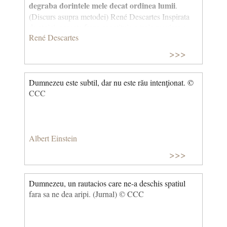
degraba dorintele mele decat ordinea lumii
.
(Discurs asupra metodei) René Descartes Inspirata
de stoici, aceasta fraza constituie a treia maxima a
René Descartes
moralei provizorii. Spre deosebire de stoici,
Descartes nu precizează aici principiile unei morale
>>>
definitive. In plus, în timp ce stoicii "doreau" ordinea
lumii, Descartes se multumeste sa o accepte. De
aceea, Descartes apare mai conformist decat Epictet.
Dumnezeu este subtil, dar nu este rău intenţionat. ©
CCC
Albert Einstein
>>>
Dumnezeu, un rautacios care ne-a deschis spatiul
fara sa ne dea aripi. (Jurnal) © CCC