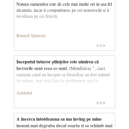
Natura oamenilor este de cele mai multe ori in asa fel
alcatuita, incat ii compatimesc pe cei nenorociti si ii
invidiaza pe cei fericiti.
Baruch Spinoza
>>>
Inceputul tuturor științelor este uimirea că
lucrurile sunt ceea ce sunt.
(Metafizica) "...caci
oamenii când au început sa filosofeze au fost mânati
de mirare, mai întâi fata de problemele mai la
îndemâna, apoi progresând încetul cu încetul, fata de
problemele mai mari". Aristotel Cu alte cuvinte,
Aristotel
filosofia este în primul rând o interogare pentru ca
>>>
nimic nu progreseaza de la sine. Filosoful este uimit
in sensul ca se indoieste de tot. Trebuie amintit faptul
ca in timpul lui Aristotel filosofia se confunda cu
A incerca intotdeauna sa ma inving pe mine
stiinta.
insumi mai degraba decat soarta si sa schimb mai