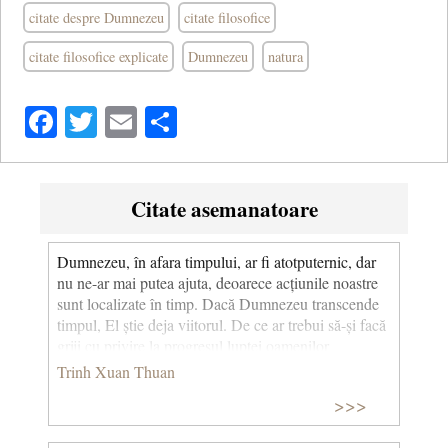
citate despre Dumnezeu
citate filosofice
citate filosofice explicate
Dumnezeu
natura
Facebook
Twitter
Email
Share
Citate asemanatoare
Dumnezeu, în afara timpului, ar fi atotputernic, dar
nu ne-ar mai putea ajuta, deoarece acțiunile noastre
sunt localizate în timp. Dacă Dumnezeu transcende
timpul, El știe deja viitorul. De ce ar trebui să-și facă
griji cu privire la progresul luptei oamenilor
împotriva răului dacă știe deja totul dinainte?
Trinh Xuan Thuan
>>>