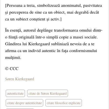
[Persoana a treia, simbolizează anonimatul, pasivitatea
și perceperea de sine ca un obiect, mai degrabă decât
ca un subiect conștient și activ.]
În esență, autorul deplânge transformarea omului dintr-
o ființă originală într-o simplă copie a masei sociale.
Gândirea lui Kierkegaard subliniază nevoia de a te
afirma ca un individ autentic în fața conformismului
mulțimii.
© CCC
Søren Kierkegaard
autenticitate
citate de Søren Kierkegaard
citate despre autenticitate
citate filosofice explicate