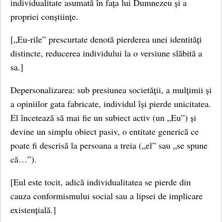
individualitate asumată în fața lui Dumnezeu și a
propriei conștiințe.
[„Eu-rile” prescurtate denotă pierderea unei identități
distincte, reducerea individului la o versiune slăbită a
sa.]
Depersonalizarea: sub presiunea societății, a mulțimii și
a opiniilor gata fabricate, individul își pierde unicitatea.
El încetează să mai fie un subiect activ (un „Eu”) și
devine un simplu obiect pasiv, o entitate generică ce
poate fi descrisă la persoana a treia („el” sau „se spune
că…”).
[Eul este tocit, adică individualitatea se pierde din
cauza conformismului social sau a lipsei de implicare
existențială.]