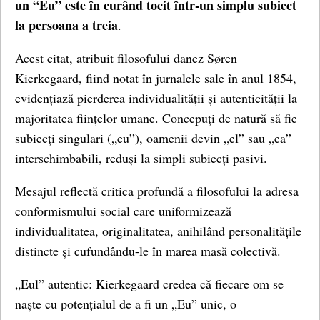
un “Eu” este în curând tocit într-un simplu subiect
la persoana a treia
.
Acest citat, atribuit filosofului danez Søren
Kierkegaard, fiind notat în jurnalele sale în anul 1854,
evidențiază pierderea individualității și autenticității la
majoritatea ființelor umane. Concepuți de natură să fie
subiecți singulari („eu”), oamenii devin „el” sau „ea”
interschimbabili, reduși la simpli subiecți pasivi.
Mesajul reflectă critica profundă a filosofului la adresa
conformismului social care uniformizează
individualitatea, originalitatea, anihilând personalitățile
distincte și cufundându-le în marea masă colectivă.
„Eul” autentic: Kierkegaard credea că fiecare om se
naște cu potențialul de a fi un „Eu” unic, o