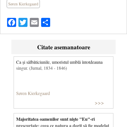
Søren Kierkegaard
Facebook
Twitter
Email
Share
Citate asemanatoare
Ca și sălbăticiunile, umoristul umblă întotdeauna
singur. (Jurnal, 1834 - 1846)
Søren Kierkegaard
>>>
Majoritatea oamenilor sunt niște "Eu"-ri
prescurtate; ceea ce natura a dorit să fie modelat