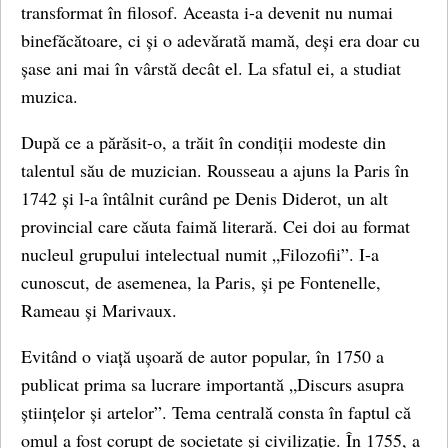
transformat în filosof. Aceasta i-a devenit nu numai
binefăcătoare, ci și o adevărată mamă, deși era doar cu
șase ani mai în vârstă decât el. La sfatul ei, a studiat
muzica.
După ce a părăsit-o, a trăit în condiții modeste din
talentul său de muzician. Rousseau a ajuns la Paris în
1742 și l-a întâlnit curând pe Denis Diderot, un alt
provincial care căuta faimă literară. Cei doi au format
nucleul grupului intelectual numit „Filozofii”. I-a
cunoscut, de asemenea, la Paris, și pe Fontenelle,
Rameau și Marivaux.
Evitând o viață ușoară de autor popular, în 1750 a
publicat prima sa lucrare importantă „Discurs asupra
științelor și artelor”. Tema centrală consta în faptul că
omul a fost corupt de societate și civilizație. În 1755, a