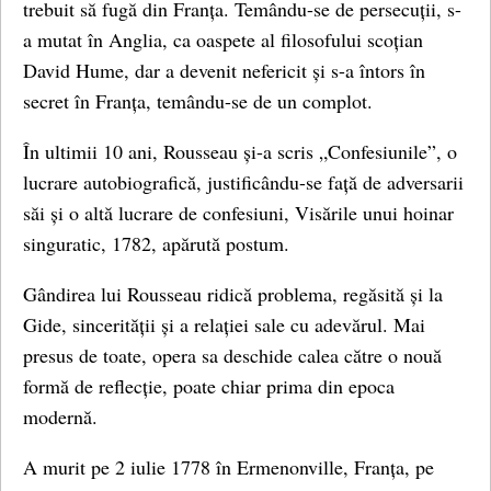
trebuit să fugă din Franța. Temându-se de persecuții, s-
a mutat în Anglia, ca oaspete al filosofului scoțian
David Hume, dar a devenit nefericit și s-a întors în
secret în Franța, temându-se de un complot.
În ultimii 10 ani, Rousseau și-a scris „Confesiunile”, o
lucrare autobiografică, justificându-se față de adversarii
săi și o altă lucrare de confesiuni, Visările unui hoinar
singuratic, 1782, apărută postum.
Gândirea lui Rousseau ridică problema, regăsită și la
Gide, sincerității și a relației sale cu adevărul. Mai
presus de toate, opera sa deschide calea către o nouă
formă de reflecție, poate chiar prima din epoca
modernă.
A murit pe 2 iulie 1778 în Ermenonville, Franța, pe