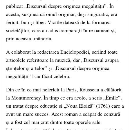
publicat „Discursul despre originea inegalității”. În
acesta, susținea că omul originar, deși singuratic, era
fericit, bun și liber. Viciile datează de la formarea
societăților, care au adus comparații între oameni și,
prin aceasta, mândria.
A colaborat la redactarea Enciclopediei, scriind toate
articolele referitoare la muzică, dar „Discursul asupra
științelor și artelor” și „Discursul despre originea
inegalității” l-au făcut celebru.
Din ce în ce mai nefericit la Paris, Rousseau a călătorit
la Montmorency. În timp ce era acolo, a scris „Èmile”,
un tratat despre educație și „Noua Eloiză” (1761) care a
avut un mare succes. Acest roman a scăpat de cenzură
și a fost cel mai citit dintre toate operele sale.