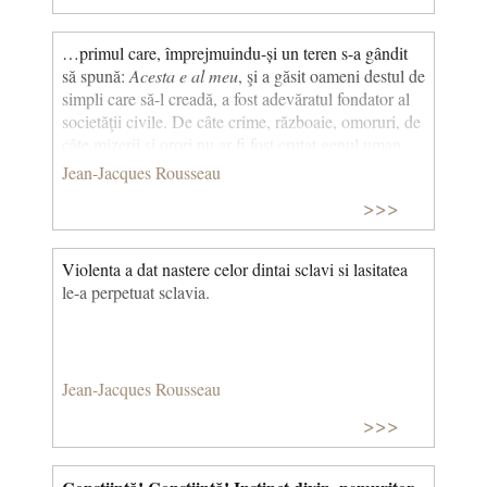
…primul care, împrejmuindu-și un teren s-a gândit
să spună:
Acesta e al meu
, şi a găsit oameni destul de
simpli care să-l creadă, a fost adevăratul fondator al
societăţii civile. De câte crime, războaie, omoruri, de
câte mizerii şi orori nu ar fi fost cruţat genul uman
dacă acela care smulgând ţăruşii sau acoperind şanţul
Jean-Jacques Rousseau
cu pământ, ar fi strigat: “Feriți- vă de a da ascultare
>>>
acestui impostor. Sunteţi pierduţi dacă uitaţi că
roadele sunt ale tuturor şi pământul nu este al
nimănui”. (Discurs asupra inegalităţii dintre oameni)
Violenta a dat nastere celor dintai sclavi si lasitatea
le-a perpetuat sclavia.
Jean-Jacques Rousseau
>>>