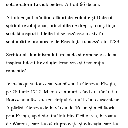
colaboratorii Enciclopediei. A trăit 66 de ani.
A influențat hotărâtor, alături de Voltaire și Diderot,
spiritul revoluționar, principiile de drept și conștiința
socială a epocii. Ideile lui se regăsesc masiv în
schimbările promovate de Revoluția franceză din 1789.
Scriitor al Iluminismului, tratatele și romanele sale au
inspirat liderii Revoluției Franceze și Generația
romantică.
Jean-Jacques Rousseau s-a născut la Geneva, Elveția,
pe 28 iunie 1712. Mama sa a murit când era tânăr, iar
Rousseau a fost crescut inițial de tatăl său, ceasornicar.
A părăsit Geneva de la vârsta de 16 ani și a călătorit
prin Franța, apoi și-a întâlnit binefăcătoarea, baroana
de Warens, care i-a oferit protecție și educația care l-a