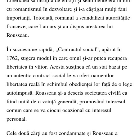
Libertatea sa însoțită de emoții și sentimente era în ton
cu romantismul în dezvoltare și i-a câștigat mulți fani
importanți. Totodată, romanul a scandalizat autoritățile
franceze, care l-au ars și au dispus arestarea lui
Rousseau.
În succesiune rapidă, „Contractul social”, apărut în
1762, sugera modul în care omul și-ar putea recupera
libertatea în viitor. Acesta susținea că un stat bazat pe
un autentic contract social le va oferi oamenilor
libertatea reală în schimbul obedienței lor față de o lege
autoimpusă. Rousseau și-a descris societatea civilă ca
fiind unită de o voință generală, promovând interesul
comun care se va ciocni ocazional cu interesul
personal.
Cele două cărți au fost condamnate și Rousseau a