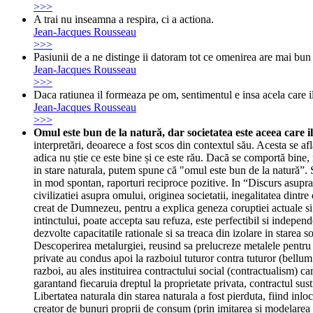
>>>
A trai nu inseamna a respira, ci a actiona.
Jean-Jacques Rousseau
>>>
Pasiunii de a ne distinge ii datoram tot ce omenirea are mai bun si m
Jean-Jacques Rousseau
>>>
Daca ratiunea il formeaza pe om, sentimentul e insa acela care 
Jean-Jacques Rousseau
>>>
Omul este bun de la natură, dar societatea este aceea care i
interpretări, deoarece a fost scos din contextul său. Acesta se af
adica nu știe ce este bine și ce este rău. Dacă se comportă bine,
in stare naturala, putem spune că "omul este bun de la natură”. Sta
in mod spontan, raporturi reciproce pozitive. In “Discurs asupra 
civilizatiei asupra omului, originea societatii, inegalitatea din
creat de Dumnezeu, pentru a explica geneza coruptiei actuale si i
intinctului, poate accepta sau refuza, este perfectibil si independ
dezvolte capacitatile rationale si sa treaca din izolare in starea s
Descoperirea metalurgiei, reusind sa prelucreze metalele pentru a-
private au condus apoi la razboiul tuturor contra tuturor (bell
razboi, au ales instituirea contractului social (contractualism) c
garantand fiecaruia dreptul la proprietate privata, contractul sust
Libertatea naturala din starea naturala a fost pierduta, fiind inl
creator de bunuri proprii de consum (prin imitarea si modelarea na