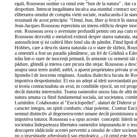
egali, Rousseau sustine ca omul este “bun de la natura” , dar ca so
despotism. Intrucat inegalitatea incalca asa-numitul contract socia
eliberarea omului de coruptia vietii sociale, readucandu-l la stare
rezumată de acest principiu: "Omul, bun, liber și fericit în starea 
Jean-Jacques Rousseau reprezinta un imens edificiu despre morala
este. Rousseau avea o aversiune profundă pentru om așa cum este e
Rousseau dezvoltă o metaforă extinsă despre starea naturala, star
autosuficient și isi cultivă liber lotul său de pămînt. Fiind lipsit 
Hobbes, care a descris starea naturala ca o stare de război, Rouss
a omenirii a fost un paradis pământesc, un fel de Grădină a Ede
trăia într-o stare de inocență primară, în armonie cu semenii săi 
pădure, ghindă și mierea care picura din stejar. Rousseau a descri
asupra unui teren arabil; astfel, a aparut proprietatea privata și 
lipsindu-l de inocenta originara. Analiza dialectica facuta de Rou
impotriva despotismului. El era un adept al ideii suveranitatii pop
si teoria contractualista au avut, in conditiile epocii, un rol 
decât datorita interesului. Teama oamenilor unora fata de altii de
natura umana ca fiind fundamental sociala, iar societatea, contin
Luminilor. Colaborator al "Enciclopediei", alaturi de Diderot și 
caracter integru, un spirit combativ, chiar polemic. Contrar Encic
semnul distinctiv al degenerescentei umane decât promisiunea unui
impotriva tuturor. Rousseau s-a opus acestei conceptii: liderii nu
societatea îndeparteaza libertatea oamenilor impunandu-le o ierar
descopere rădăcinile acestei pervertiri a omului de către societate
nu o investigație arheologică sau etnologica - că omul este bun pr