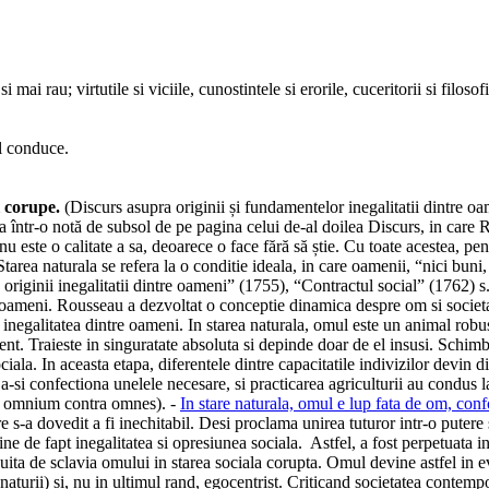
ai rau; virtutile si viciile, cunostintele si erorile, cuceritorii si filosofi
il conduce.
l corupe.
(Discurs asupra originii și fundamentelor inegalitatii dintre o
la într-o notă de subsol de pe pagina celui de-al doilea Discurs, in care 
 nu este o calitate a sa, deoarece o face fără să știe. Cu toate acestea,
rea naturala se refera la o conditie ideala, in care oamenii, “nici buni, n
originii inegalitatii dintre oameni” (1755), “Contractul social” (1762) s
tre oameni. Rousseau a dezvoltat o conceptie dinamica despre om si societa
negalitatea dintre oameni. In starea naturala, omul este un animal robust
ent. Traieste in singuratate absoluta si depinde doar de el insusi. Schimba
ociala. In aceasta etapa, diferentele dintre capacitatile indivizilor devin 
si confectiona unelele necesare, si practicarea agriculturii au condus la i
um omnium contra omnes). -
In stare naturala, omul e lup fata de om, c
are s-a dovedit a fi inechitabil. Desi proclama unirea tuturor intr-o puter
ine de fapt inegalitatea si opresiunea sociala. Astfel, a fost perpetuata in
ocuita de sclavia omului in starea sociala corupta. Omul devine astfel in e
turii) si, nu in ultimul rand, egocentrist. Criticand societatea contempora