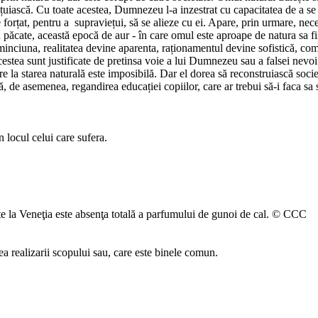
țuiască. Cu toate acestea, Dumnezeu l-a inzestrat cu capacitatea de a se 
e forțat, pentru a supraviețui, să se alieze cu ei. Apare, prin urmare, ne
Din păcate, această epocă de aur - în care omul este aproape de natura sa fii
 minciuna, realitatea devine aparenta, raționamentul devine sofistică, com
 acestea sunt justificate de pretinsa voie a lui Dumnezeu sau a falsei nevo
re la starea naturală este imposibilă. Dar el dorea să reconstruiască soci
de asemenea, regandirea educației copiilor, care ar trebui să-i faca sa se 
 locul celui care sufera.
ște la Veneţia este absenţa totală a parfumului de gunoi de cal. © CCC
ea realizarii scopului sau, care este binele comun.