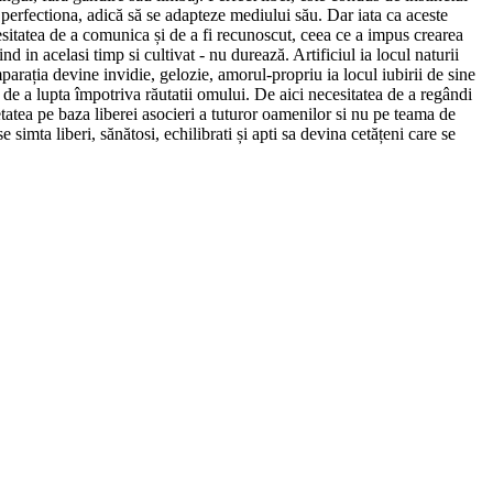
perfectiona, adică să se adapteze mediului său. Dar iata ca aceste
cesitatea de a comunica și de a fi recunoscut, ceea ce a impus crearea
nd in acelasi timp si cultivat - nu durează. Artificiul ia locul naturii
parația devine invidie, gelozie, amorul-propriu ia locul iubirii de sine
i de a lupta împotriva răutatii omului. De aici necesitatea de a regândi
etatea pe baza liberei asocieri a tuturor oamenilor si nu pe teama de
simta liberi, sănătosi, echilibrati și apti sa devina cetățeni care se