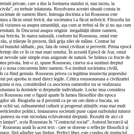
etatii private, care a dus la formarea statului si, mai tarziu, la
ivila”, ea trebuie inlaturata. Rezolvarea acestei situatii consta in
o societate de oameni liberi. Intreaga doctrina a lui Rousseau este
ura a făcut omul fericit, dar societatea l-a făcut nefericit. Filozofia lui
ă viziunea sa asupra umanității, așa cum ar trebui să fie și nu așa cum
nitatii. In Discursul asupra originii inegalității dintre oameni,
mai fericita. In starea naturală, conform lui Rousseau, omul este
rău, și trăiește în prezent, fără grija zilei de mâine. Contrar lui
ul bunului sălbatic, pur, fata de omul civilizat si pervertit. Prima epocă
uferințe din ce în ce mai mari omului. În această Epocă de Aur, omul
iar nevoile sale simple erau asigurate de natură. Se hrănea cu fructe de
atea privata. Intr-o zi, spune Rousseau, cineva si-a sustinut dreptul
 și o noua concurenta între oameni. S-a instituit societatea civilă,
gels ca fiind geniala. Rousseau privea ca legitima insurectia poporului
enii pot aproba in mod direct legile. Critica rousseaueana a civilizatiei
goista si rea, considerând ca asocierea oamenilor nu se realizeaza
voluntara la dorintele si drepturile individuale. Locke insa considera
ues Rousseau este o figură aparte în lumea filosofilor din epoca
gilor săi. Biografia sa il prezintă ca pe un om dintr-o bucata, un
ochii sai, rafinamentul culturii și progresul științific erau mai mult
icienilor politici, instaurarea societatii pune capat razboiului tuturor
puterea nu este niciodata echivalentul dreptatii. Rezultă de aici că
n lanțuri”, scria Rousseau în "Contractul social". Autorul încearcă să
Rousseau arată în acest text - care se doreste o reflecție filosofică și
ngur, fără gândire sau limbaj. Perfect liber, este condus de instinctul