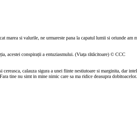
cat marea si valurile, ne urmareste pana la capatul lumii si oriunde am 
ția, acestei conspirații a entuziasmului. (Viața rătăcitoare) © CCC
ereasca, calauza sigura a unei fiinte nestiutoare si marginita, dar intelig
Fara tine nu simt in mine nimic care sa ma ridice deasupra dobitoacelor.