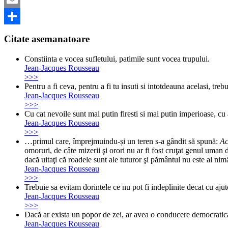
Email
Share
Citate asemanatoare
Constiinta e vocea sufletului, patimile sunt vocea trupului.
Jean-Jacques Rousseau
>>>
Pentru a fi ceva, pentru a fi tu insuti si intotdeauna acelasi, tre
Jean-Jacques Rousseau
>>>
Cu cat nevoile sunt mai putin firesti si mai putin imperioase, cu at
Jean-Jacques Rousseau
>>>
…primul care, împrejmuindu-și un teren s-a gândit să spună:
Ac
omoruri, de câte mizerii şi orori nu ar fi fost cruţat genul uman 
dacă uitaţi că roadele sunt ale tuturor şi pământul nu este al nim
Jean-Jacques Rousseau
>>>
Trebuie sa evitam dorintele ce nu pot fi indeplinite decat cu ajut
Jean-Jacques Rousseau
>>>
Dacă ar exista un popor de zei, ar avea o conducere democratică
Jean-Jacques Rousseau