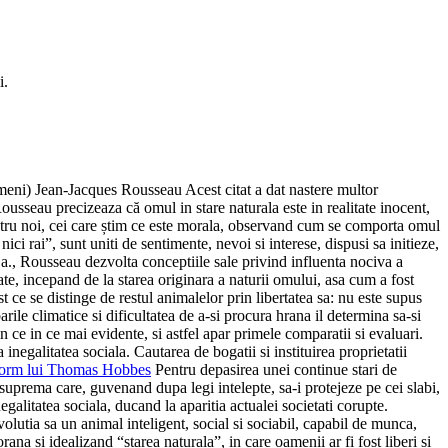
i.
ameni) Jean-Jacques Rousseau Acest citat a dat nastere multor
Rousseau precizeaza că omul in stare naturala este in realitate inocent,
 pentru noi, cei care știm ce este morala, observand cum se comporta omul
ici rai”, sunt uniti de sentimente, nevoi si interese, dispusi sa initieze,
.a., Rousseau dezvolta conceptiile sale privind influenta nociva a
te, incepand de la starea originara a naturii omului, asa cum a fost
 ce se distinge de restul animalelor prin libertatea sa: nu este supus
rile climatice si dificultatea de a-si procura hrana il determina sa-si
din ce in ce mai evidente, si astfel apar primele comparatii si evaluari.
negalitatea sociala. Cautarea de bogatii si instituirea proprietatii
onform lui Thomas Hobbes
Pentru depasirea unei continue stari de
e suprema care, guvenand dupa legi intelepte, sa-i protejeze pe cei slabi,
egalitatea sociala, ducand la aparitia actualei societati corupte.
volutia sa un animal inteligent, social si sociabil, capabil de munca,
na si idealizand “starea naturala”, in care oamenii ar fi fost liberi si