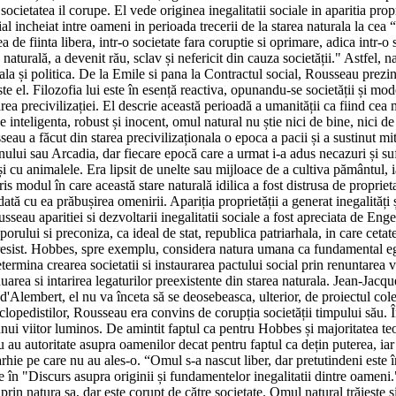
cietatea il corupe. El vede originea inegalitatii sociale in aparitia propri
l incheiat intre oameni in perioada trecerii de la starea naturala la cea “c
a de fiinta libera, intr-o societate fara coruptie si oprimare, adica intr-
naturală, a devenit rău, sclav și nefericit din cauza societății." Astfel, nat
 și politica. De la Emile si pana la Contractul social, Rousseau prezint
l. Filozofia lui este în esență reactiva, opunandu-se societății și moder
ea precivilizației. El descrie această perioadă a umanității ca fiind cea 
de inteligenta, robust și inocent, omul natural nu știe nici de bine, nici de 
eau a făcut din starea precivilizaționala o epoca a pacii și a sustinut mit
nului sau Arcadia, dar fiecare epocă care a urmat i-a adus necazuri și s
și cu animalele. Era lipsit de unelte sau mijloace de a cultiva pământul, 
s modul în care această stare naturală idilica a fost distrusa de propriet
odată cu ea prăbușirea omenirii. Apariția proprietății a generat inegalități
sseau aparitiei si dezvoltarii inegalitatii sociale a fost apreciata de En
orului si preconiza, ca ideal de stat, republica patriarhala, in care cetat
progresist. Hobbes, spre exemplu, considera natura umana ca fundamental e
termina crearea societatii si instaurarea pactului social prin renuntarea 
uarea si intarirea legaturilor preexistente din starea naturala. Jean-Jacq
d'Alembert, el nu va înceta să se deosebeasca, ulterior, de proiectul cole
lopedistilor, Rousseau era convins de corupția societății timpului său. În 
 viitor luminos. De amintit faptul ca pentru Hobbes și majoritatea teoret
 au autoritate asupra oamenilor decat pentru faptul ca dețin puterea, iar 
hie pe care nu au ales-o. “Omul s-a nascut liber, dar pretutindeni este î
 în "Discurs asupra originii și fundamentelor inegalitatii dintre oameni." 
in natura sa, dar este corupt de către societate. Omul natural trăiește si