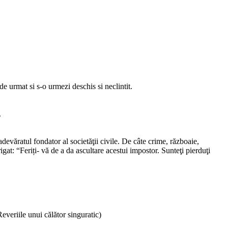
 de urmat si s-o urmezi deschis si neclintit.
.
 adevăratul fondator al societăţii civile. De câte crime, războaie,
gat: “Feriți- vă de a da ascultare acestui impostor. Sunteţi pierduţi
veriile unui călător singuratic)