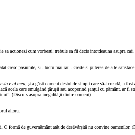
buie sa actionezi cum vorbesti: trebuie sa fii decis intotdeauna asupra caii
at cresc pasiunile, si - lucru mai rau - creste si puterea de a le satisface
esta e al meu
, şi a găsit oameni destul de simpli care să-l creadă, a fost
dacă acela care smulgând ţăruşii sau acoperind şanţul cu pământ, ar fi stri
ănui”. (Discurs asupra inegalităţii dintre oameni)
orul altora.
. O formă de guvernământ atât de desăvârșită nu convine oamenilor. (Re