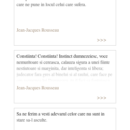
care ne pune in locul celui care sufera.
Jean-Jacques Rousseau
>>>
Constiinta! Constiinta! Instinct dumnezeiesc, voce
nemuritoare si cereasca, calauza sigura a unei fiinte
nestiutoare si marginita, dar inteligenta si libera;
judecator fara gres al binelui si al raului, care face pe
om asemenea lui Dumnezeu, tu il faci sa faptuiasca
ce e moral! Fara tine nu simt in mine nimic care sa
Jean-Jacques Rousseau
ma ridice deasupra dobitoacelor.
>>>
Sa ne ferim a vesti adevarul celor care nu sunt in
stare sa-l asculte.