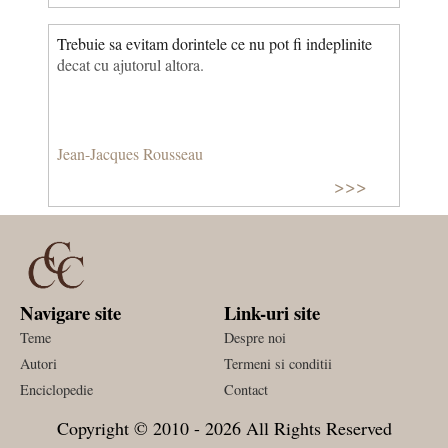
Trebuie sa evitam dorintele ce nu pot fi indeplinite
decat cu ajutorul altora.
Jean-Jacques Rousseau
>>>
Navigare site
Link-uri site
Teme
Despre noi
Autori
Termeni si conditii
Enciclopedie
Contact
Copyright © 2010 - 2026 All Rights Reserved