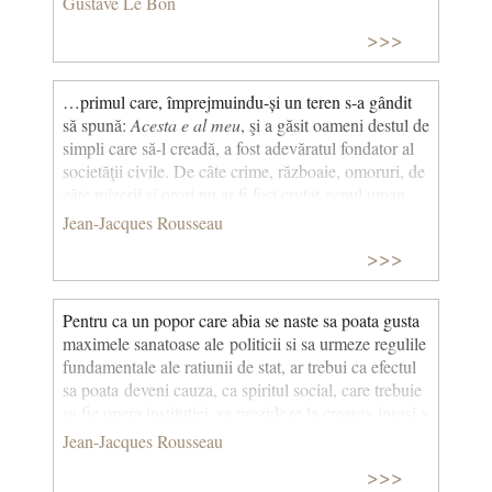
Gustave Le Bon
>>>
…primul care, împrejmuindu-și un teren s-a gândit
să spună:
Acesta e al meu
, şi a găsit oameni destul de
simpli care să-l creadă, a fost adevăratul fondator al
societăţii civile. De câte crime, războaie, omoruri, de
câte mizerii şi orori nu ar fi fost cruţat genul uman
dacă acela care smulgând ţăruşii sau acoperind şanţul
Jean-Jacques Rousseau
cu pământ, ar fi strigat: “Feriți- vă de a da ascultare
>>>
acestui impostor. Sunteţi pierduţi dacă uitaţi că
roadele sunt ale tuturor şi pământul nu este al
nimănui”. (Discurs asupra inegalităţii dintre oameni)
Pentru ca un popor care abia se naste sa poata gusta
maximele sanatoase ale politicii si sa urmeze regulile
fundamentale ale ratiunii de stat, ar trebui ca efectul
sa poata deveni cauza, ca spiritul social, care trebuie
sa fie opera institutiei, sa prezideze la crearea insasi a
acestei institutii; si ca oamenii sa fie, inainte de a
Jean-Jacques Rousseau
exista legi, ceea ce trebuie sa fie datorita legilor.
>>>