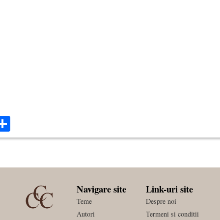
ok
ter
mail
Share
Navigare site
Link-uri site
Teme
Despre noi
Autori
Termeni si conditii