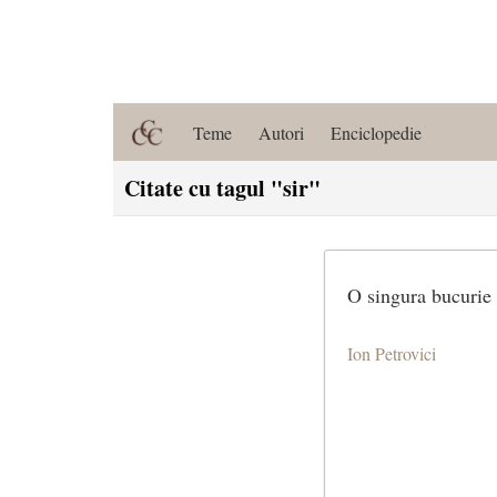
Teme
Autori
Enciclopedie
Citate cu tagul "sir"
O singura bucurie 
Ion Petrovici