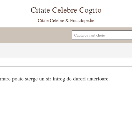
Citate Celebre Cogito
Citate Celebre & Enciclopedie
mare poate sterge un sir intreg de dureri anterioare.