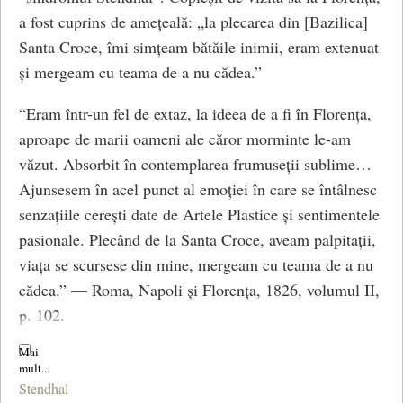
a fost cuprins de amețeală: „la plecarea din [Bazilica]
Santa Croce, îmi simțeam bătăile inimii, eram extenuat
și mergeam cu teama de a nu cădea.”
“Eram într-un fel de extaz, la ideea de a fi în Florența,
aproape de marii oameni ale căror morminte le-am
văzut. Absorbit în contemplarea frumuseții sublime…
Ajunsesem în acel punct al emoției în care se întâlnesc
senzațiile cerești date de Artele Plastice și sentimentele
pasionale. Plecând de la Santa Croce, aveam palpitații,
viața se scursese din mine, mergeam cu teama de a nu
cădea.” — Roma, Napoli și Florența, 1826, volumul II,
p. 102.
***
Stendhal
Sindromul Stendhal, numit și „sindromul Florence”,