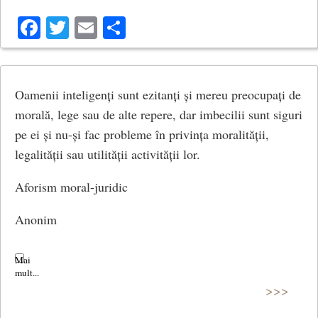
acest prieten?
Facebook
Twitter
Email
Share
– Nu chiar.
– Deci, a concluzionat Socrate, ceea ce voiai să-mi spui
nu este nici adevărat, nici bun, nici util. Atunci de ce ai
Oamenii inteligenți sunt ezitanți și mereu preocupați de
mai vrut să-mi spui?
morală, lege sau de alte repere, dar imbecilii sunt siguri
pe ei și nu-și fac probleme în privința moralității,
© CCC
legalității sau utilității activității lor.
Aforism moral-juridic
Anonim
>>>