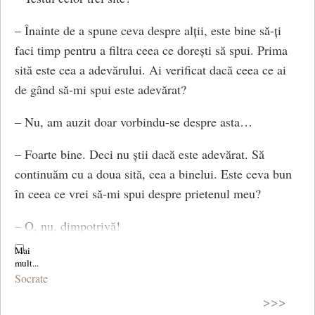
– Înainte de a spune ceva despre alții, este bine să-ți
faci timp pentru a filtra ceea ce dorești să spui. Prima
sită este cea a adevărului. Ai verificat dacă ceea ce ai
de gând să-mi spui este adevărat?
– Nu, am auzit doar vorbindu-se despre asta…
– Foarte bine. Deci nu știi dacă este adevărat. Să
continuăm cu a doua sită, cea a binelui. Este ceva bun
în ceea ce vrei să-mi spui despre prietenul meu?
– O, nu, dimpotrivă!
– Deci vrei să-mi spui lucruri rele despre el și nici nu
știi dacă sunt adevărate. A mai rămas a treia sită, cea a
Socrate
utilității. Mă ajută pe mine cu ceva să știu ce ar fi făcut
>>>