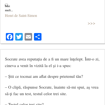
Henri de Saint-Simon
>>>
Facebook
Twitter
Email
Share
Socrate avea reputația de a fi un mare înțelept. Într-o zi,
cineva a venit în vizită la el și i-a spus:
– Știi ce tocmai am aflat despre prietenul tău?
– O clipă, răspunse Socrate, înainte să-mi spui, aș vrea
să-ți fac un test, testul celor trei site.
– Testul celor trei site?