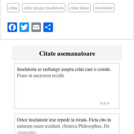
citate
citate despre inselatorie
citate latine
inselatorie
Facebook
Twitter
Email
Share
Citate asemanatoare
Inselatoria se rasfrange asupra celui care o comite.
Fraus in auctorem recidit.
>>>
Orice inselatorie iese repede la iveala. Ficta cito in
naturam suam recidunt. (Seneca Philosophus, De
clementia)