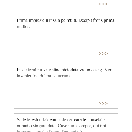
>>>
Prima impresie ii insala pe multi. Decipit frons prima
multos.
>>>
Inselatorul nu va obtine niciodata vreun castig. Non
inveniet fraudulentus lucrum.
>>>
Sa te feresti intotdeauna de cel care te-a inselat si
numai o singura data. Cave ilum semper, qui tibi
imposuit semel. (Syrus, Sententiae)