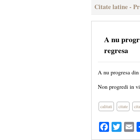
Citate latine - P
A nu progre
regresa
A nu progresa din 
Non progredi in via
calitati
citate
cit
Facebo
Twit
E