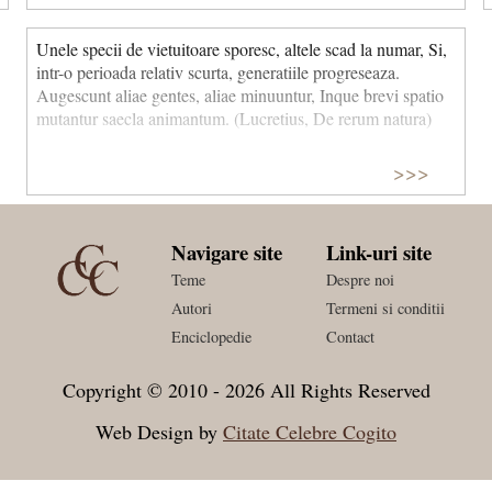
Unele specii de vietuitoare sporesc, altele scad la numar, Si,
intr-o perioada relativ scurta, generatiile progreseaza.
Augescunt aliae gentes, aliae minuuntur, Inque brevi spatio
mutantur saecla animantum. (Lucretius, De rerum natura)
>>>
Navigare site
Link-uri site
Teme
Despre noi
Autori
Termeni si conditii
Enciclopedie
Contact
Copyright © 2010 - 2026 All Rights Reserved
Web Design by
Citate Celebre Cogito