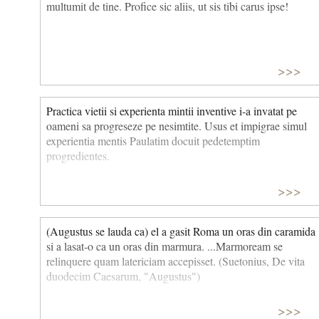
multumit de tine. Profice sic aliis, ut sis tibi carus ipse!
>>>
Practica vietii si experienta mintii inven­tive i-a invatat pe
oameni sa progreseze pe nesimtite. Usus et impigrae simul
experientia mentis Paulatim docuit pedetemptim
progredientes.
>>>
(Augustus se lauda ca) el a gasit Roma un oras din caramida
si a lasat-o ca un oras din marmura. ...Marmoream se
relinquere quam latericiam accepisset. (Suetonius, De vita
duodecim Caesarum, "Augustus")
>>>