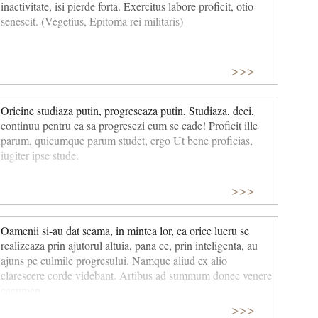
inactivitate, isi pierde forta. Exercitus labore proficit, otio
senescit. (Vegetius, Epitoma rei militaris)
>>>
Oricine studiaza putin, progreseaza putin, Studiaza, deci,
continuu pentru ca sa progresezi cum se cade! Proficit ille
parum, quicumque parum studet, ergo Ut bene proficias,
iugiter ipse stude.
>>>
Oamenii si-au dat seama, in mintea lor, ca orice lucru se
realizeaza prin ajutorul altuia, pana ce, prin inteligenta, au
ajuns pe culmile progresului. Namque aliud ex alio
clarescere corde videbant. Artibus ad summum donec venere
cacumen.
>>>