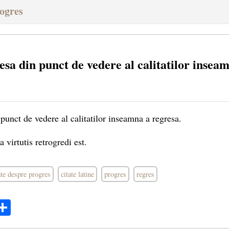
rogres
sa din punct de vedere al calitatilor insea
punct de vedere al calitatilor inseamna a regresa.
 virtutis retrogredi est.
ate despre progres
citate latine
progres
regres
ok
ter
mail
Share