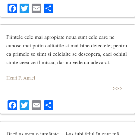
Facebook
Twitter
Email
Share
Fiintele cele mai apropiate noua sunt cele care ne
cunosc mai putin calitatile si mai bine defectele; pentru
ca primele se simt si celelalte se descopera, caci ochiul
simte ceea ce il misca, dar nu vede cu adevarat.
Henri F. Amiel
>>>
Facebook
Twitter
Email
Share
Dacă aş avea o jumătate… i-aş iubi felul în care mă