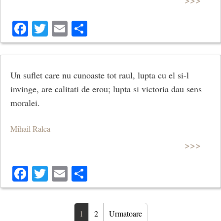
Facebook
Twitter
Email
Share
Un suflet care nu cunoaste tot raul, lupta cu el si-l
invinge, are calitati de erou; lupta si victoria dau sens
moralei.
Mihail Ralea
>>>
Facebook
Twitter
Email
Share
1
2
Urmatoare