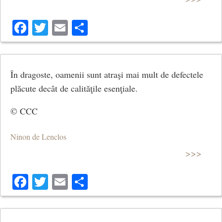
Facebook
Twitter
Email
Share
În dragoste, oamenii sunt atraşi mai mult de defectele
plăcute decât de calităţile esenţiale.
© CCC
Ninon de Lenclos
>>>
Facebook
Twitter
Email
Share