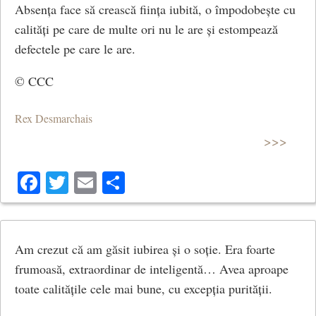
Absența face să crească ființa iubită, o împodobește cu
calități pe care de multe ori nu le are și estompează
defectele pe care le are.
© CCC
Rex Desmarchais
>>>
Facebook
Twitter
Email
Share
Am crezut că am găsit iubirea și o soție. Era foarte
frumoasă, extraordinar de inteligentă… Avea aproape
toate calitățile cele mai bune, cu excepția purității.