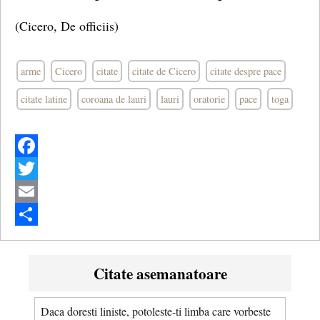
(Cicero, De officiis)
arme
Cicero
citate
citate de Cicero
citate despre pace
citate latine
coroana de lauri
lauri
oratorie
pace
toga
Facebook
Twitter
Email
Share
Citate asemanatoare
Daca doresti liniste, potoleste-ti limba care vorbeste