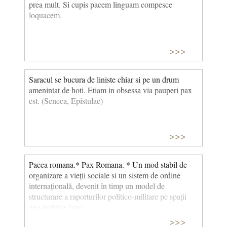
prea mult. Si cupis pacem linguam compesce
loquacem.
>>>
Saracul se bucura de liniste chiar si pe un drum
amenintat de hoti. Etiam in obsessa via pauperi pax
est. (Seneca, Epistulae)
>>>
Pacea romana.* Pax Romana. * Un mod stabil de
organizare a vieții sociale si un sistem de ordine
internațională, devenit în timp un model de
structurare a raporturilor politico-militare pe spații
geo-politice largi.
>>>