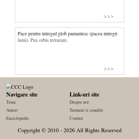
>>>
Pace pentru intregul glob pamantesc (pacea intregii
lumi). Pax orbis terrarum.
>>>
Navigare site
Link-uri site
Teme
Despre noi
Autori
Termeni si conditii
Enciclopedie
Contact
Copyright © 2010 - 2026 All Rights Reserved