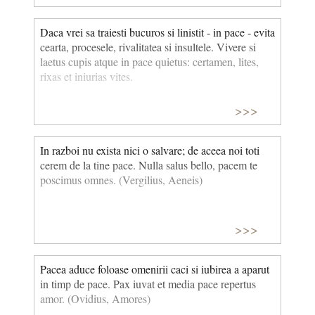
Daca vrei sa traiesti bucuros si linistit - in pace - evita
cearta, procesele, rivalitatea si insultele. Vivere si
laetus cupis atque in pace quietus: certamen, lites,
rixas et iniurias vites.
>>>
In razboi nu exista nici o salvare; de aceea noi toti
cerem de la tine pace. Nulla salus bello, pacem te
poscimus omnes. (Vergilius, Aeneis)
>>>
Pacea aduce foloase omenirii caci si iubirea a aparut
in timp de pace. Pax iuvat et media pace repertus
amor. (Ovidius, Amores)