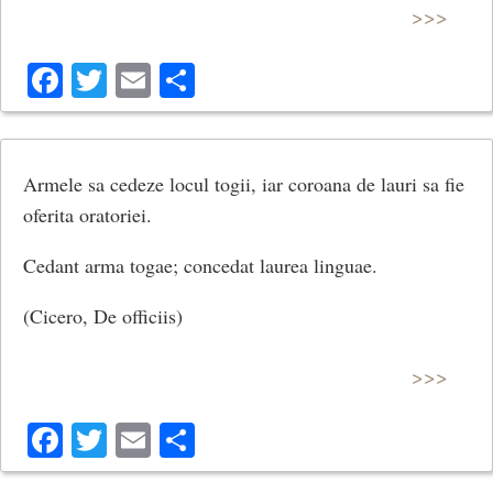
>>>
Facebook
Twitter
Email
Share
Armele sa cedeze locul togii, iar coroana de lauri sa fie
oferita oratoriei.
Cedant arma togae; concedat laurea lin­guae.
(Cicero, De officiis)
>>>
Facebook
Twitter
Email
Share