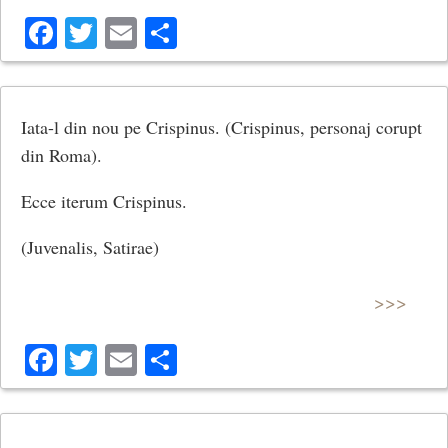
Facebook
Twitter
Email
Share
Iata-l din nou pe Crispinus. (Crispinus, personaj corupt
din Roma).
Ecce iterum Crispinus.
(Juvenalis, Satirae)
>>>
Facebook
Twitter
Email
Share