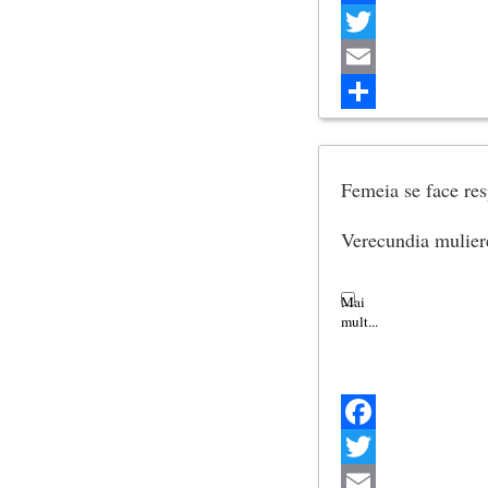
Facebook
Twitter
Email
Share
Femeia se face resp
Verecundia mulier
Facebook
Twitter