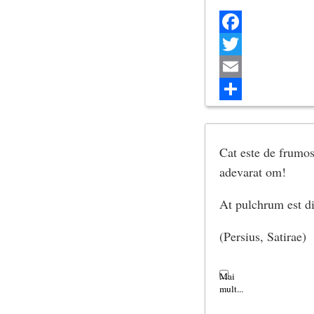
Facebook
Twitter
Email
Share
Cat este de frumos 
adevarat om!
At pulchrum est dig
(Persius, Satirae)