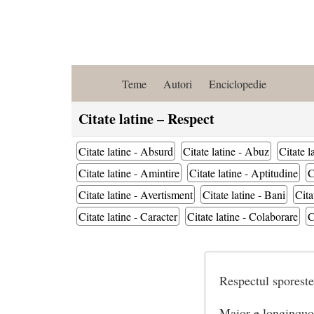
Teme
Autori
Enciclopedie
Citate latine – Respect
Citate latine - Absurd
Citate latine - Abuz
Citate l
Citate latine - Amintire
Citate latine - Aptitudine
C
Citate latine - Avertisment
Citate latine - Bani
Cita
Citate latine - Caracter
Citate latine - Colaborare
C
Respectul sporeste
Maior e longinquo 