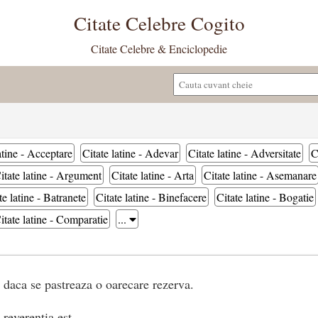
Citate Celebre Cogito
Citate Celebre & Enciclopedie
atine - Acceptare
Citate latine - Adevar
Citate latine - Adversitate
C
itate latine - Argument
Citate latine - Arta
Citate latine - Asemanare
te latine - Batranete
Citate latine - Binefacere
Citate latine - Bogatie
itate latine - Comparatie
...
 daca se pastreaza o oarecare rezerva.
reverentia est.