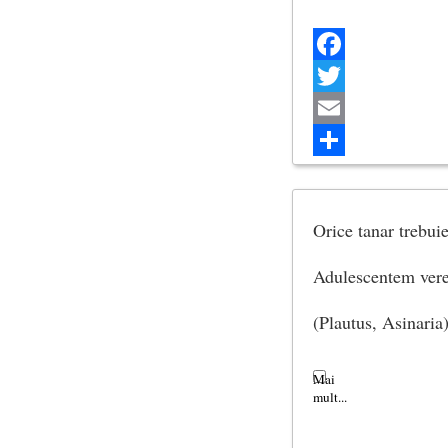
Facebook
Twitter
Email
Share
Orice tanar trebuie
Adulescentem ver
(Plautus, Asinaria