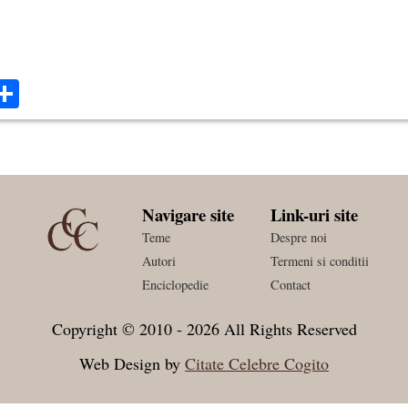
ok
ter
mail
Share
Navigare site
Link-uri site
Teme
Despre noi
Autori
Termeni si conditii
Enciclopedie
Contact
Copyright © 2010 - 2026 All Rights Reserved
Web Design by
Citate Celebre Cogito