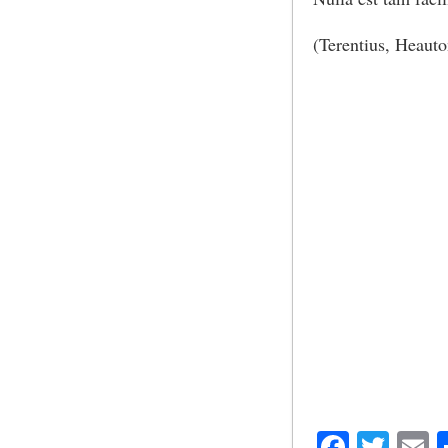
(Terentius, Heaut
Facebo
Twit
E