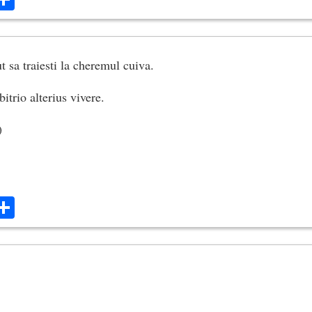
t sa traiesti la cheremul cuiva.
itrio alterius vivere.
)
ok
ter
mail
Share