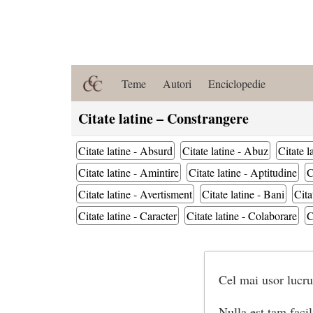
Teme
Autori
Enciclopedie
Citate latine – Constrangere
Citate latine - Absurd
Citate latine - Abuz
Citate l
Citate latine - Amintire
Citate latine - Aptitudine
C
Citate latine - Avertisment
Citate latine - Bani
Cita
Citate latine - Caracter
Citate latine - Colaborare
C
Cel mai usor lucru 
Nulla est tam facili