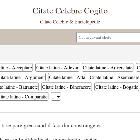
Citate Celebre Cogito
Citate Celebre & Enciclopedie
atine - Acceptare
Citate latine - Adevar
Citate latine - Adversitate
C
itate latine - Argument
Citate latine - Arta
Citate latine - Asemanare
te latine - Batranete
Citate latine - Binefacere
Citate latine - Bogatie
itate latine - Comparatie
...
ti se pare greu cand il faci din constrangere.
s res quin difficilis sit, quum invitus facias.