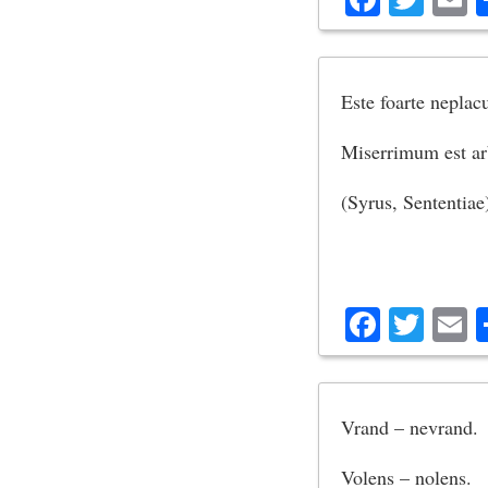
Este foarte neplacu
Miserrimum est arb
(Syrus, Sententiae
Facebo
Twit
E
Vrand – nevrand.
Volens – nolens.