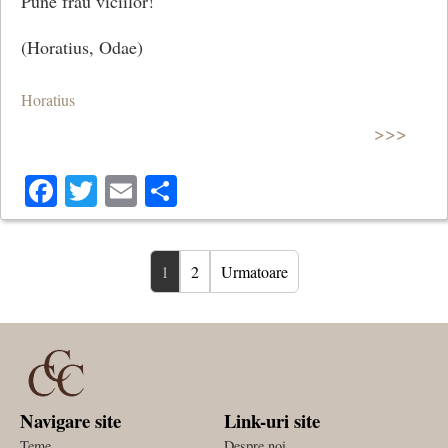
Pune frau viciilor!
(Horatius, Odae)
Horatius
>>>
Facebook
Twitter
Email
Share
1
2
Urmatoare
Navigare site
Link-uri site
Teme
Despre noi