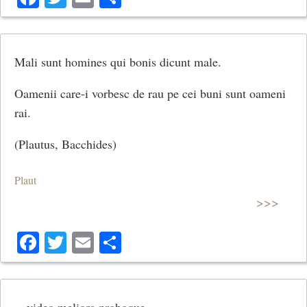
Mali sunt homines qui bonis dicunt male.
Oamenii care-i vorbesc de rau pe cei buni sunt oameni
rai.
(Plautus, Bacchides)
Plaut
>>>
Facebook
Twitter
Email
Share
…video meliora proboque