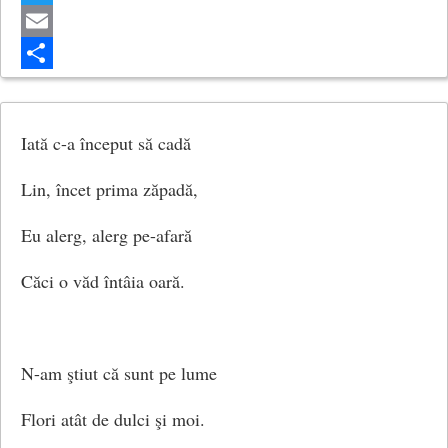
Twitter
Email
Share
Iată c-a început să cadă
Lin, încet prima zăpadă,
Eu alerg, alerg pe-afară
Căci o văd întâia oară.
N-am ştiut că sunt pe lume
Flori atât de dulci şi moi.