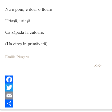
Nu e pom, e doar o floare
Uriaşă, uriaşă,
Ca zăpada la culoare.
(Un cireş în primăvară)
Emilia Plugaru
>>>
Facebook
Twitter
Email
Share