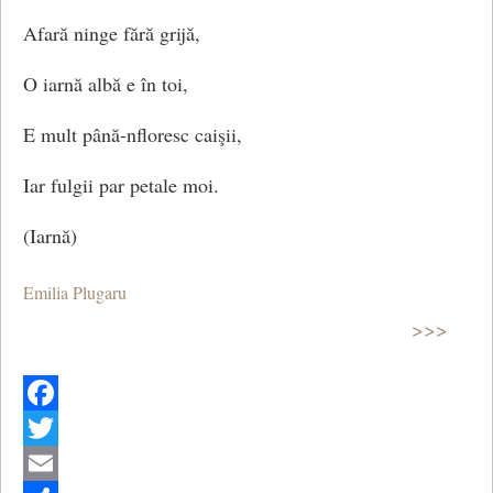
Afară ninge fără grijă,
O iarnă albă e în toi,
Soarele pe cer zâmbeşte,
E mult până-nfloresc caişii,
Se opreşte-n loc uimit:
Iar fulgii par petale moi.
De atâta frumuseţe
(Iarnă)
Şi zăpada s-a topit.
Emilia Plugaru
>>>
Facebook
Twitter