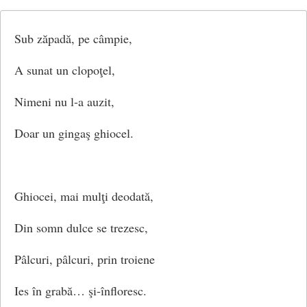
Sub zăpadă, pe câmpie,
A sunat un clopoţel,
Nimeni nu l-a auzit,
Doar un gingaş ghiocel.
Ghiocei, mai mulţi deodată,
Din somn dulce se trezesc,
Pâlcuri, pâlcuri, prin troiene
Ies în grabă… şi-înfloresc.