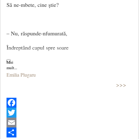
Să ne-mbete, cine ştie?
– Nu, răspunde-nfumurată,
Îndreptând capul spre soare
Floarea care printre flori,
Emilia Plugaru
Este-n codru cea mai mare.
>>>
Nu e alta-aici ca mine
Facebook
O zeiţă sunt doar eu!
Twitter
Email
– Ah, îi zice atunci pădurea,