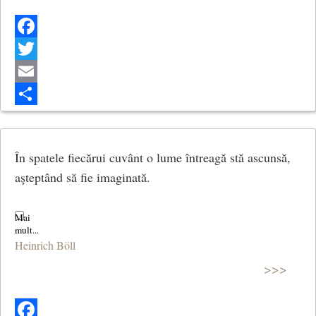
Facebook
Twitter
Email
Share
În spatele fiecărui cuvânt o lume întreagă stă ascunsă,
aşteptând să fie imaginată.
Heinrich Böll
>>>