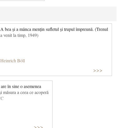
A bea și a mânca mențin sufletul și trupul împreună. (Trenul
a venit la timp, 1949)
Heinrich Böll
>>>
 are în sine o asemenea
ă și măsura a ceea ce acoperă
CC
>>>