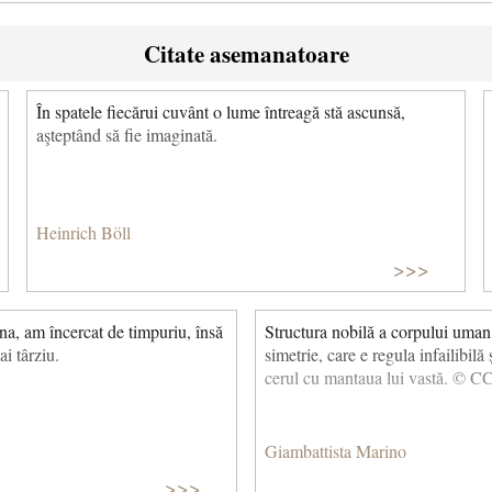
Citate asemanatoare
În spatele fiecărui cuvânt o lume întreagă stă ascunsă,
aşteptând să fie imaginată.
Heinrich Böll
>>>
na, am încercat de timpuriu, însă
Structura nobilă a corpului uman
i târziu.
simetrie, care e regula infailibil
cerul cu mantaua lui vastă. © C
Giambattista Marino
>>>