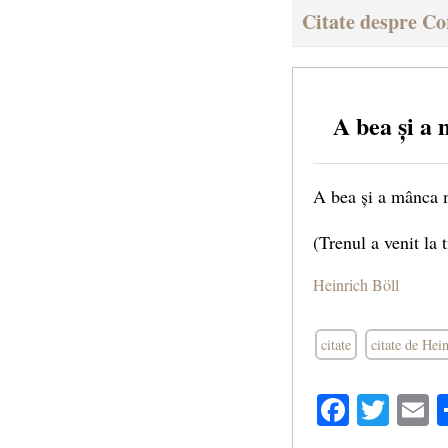
Citate despre Co
A bea și 
A bea și a mânca m
(Trenul a venit la
Heinrich Böll
citate
citate de Hei
Facebo
Twit
E