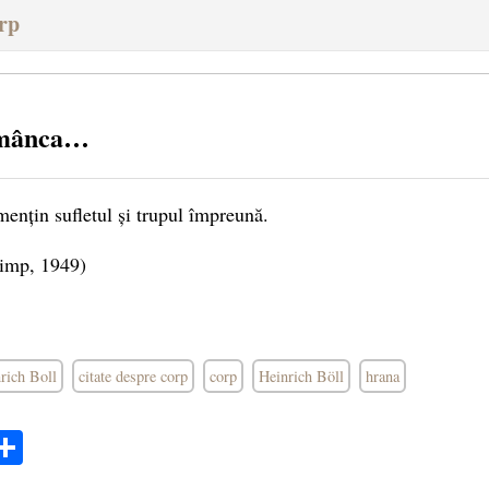
rp
a mânca…
ențin sufletul și trupul împreună.
 timp, 1949)
nrich Boll
citate despre corp
corp
Heinrich Böll
hrana
ok
ter
mail
Share