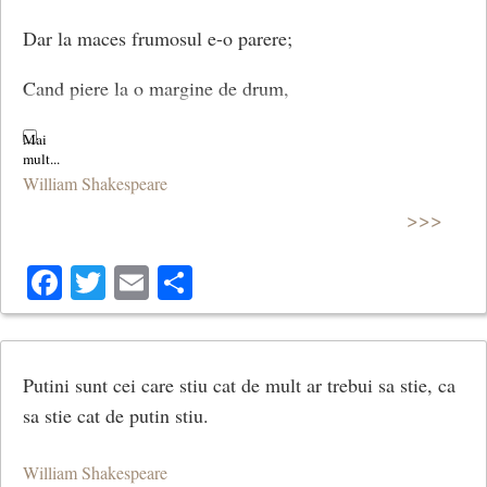
Dar la maces frumosul e-o parere;
Cand piere la o margine de drum,
Il uita toti. Si trandafirul piere,
William Shakespeare
Dar lasa-n urma dulcele-i parfum.
>>>
Facebook
Twitter
Email
Share
Si frumusetea ta va trece, dar
Ii voi filtra prin vers inaltu-i har.
Putini sunt cei care stiu cat de mult ar trebui sa stie, ca
sa stie cat de putin stiu.
(Sonetul LIV / 54)
William Shakespeare