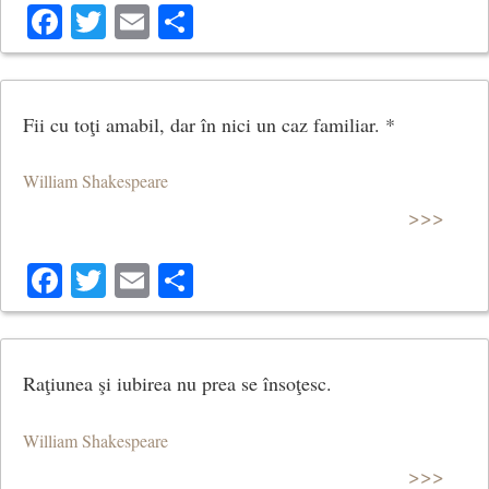
Facebook
Twitter
Email
Share
Fii cu toţi amabil, dar în nici un caz familiar. *
William Shakespeare
>>>
Facebook
Twitter
Email
Share
Raţiunea şi iubirea nu prea se însoţesc.
William Shakespeare
>>>