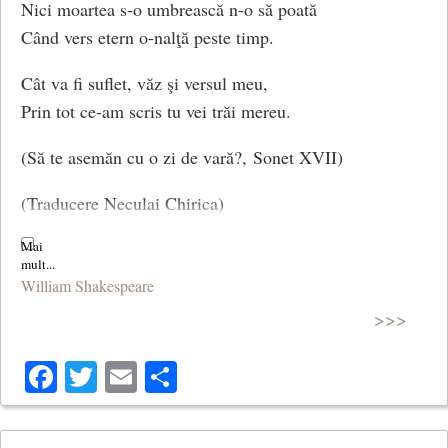
Nici moartea s-o umbrească n-o să poată
Când vers etern o-nalţă peste timp.
Cât va fi suflet, văz şi versul meu,
Prin tot ce-am scris tu vei trăi mereu.
(Să te asemăn cu o zi de vară?, Sonet XVII)
(Traducere Neculai Chirica)
William Shakespeare
>>>
Facebook
Twitter
Email
Share