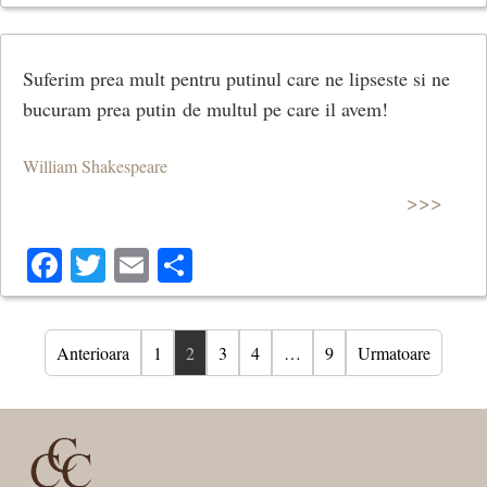
Suferim prea mult pentru putinul care ne lipseste si ne
bucuram prea putin de multul pe care il avem!
William Shakespeare
>>>
Facebook
Twitter
Email
Share
Anterioara
1
2
3
4
…
9
Urmatoare