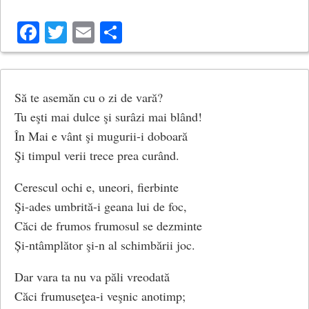
Facebook
Twitter
Email
Share
Să te asemăn cu o zi de vară?
Tu eşti mai dulce şi surâzi mai blând!
În Mai e vânt şi mugurii-i doboară
Şi timpul verii trece prea curând.
Cerescul ochi e, uneori, fierbinte
Şi-ades umbrită-i geana lui de foc,
Căci de frumos frumosul se dezminte
Și-ntâmplător şi-n al schimbării joc.
Dar vara ta nu va păli vreodată
Căci frumuseţea-i veşnic anotimp;