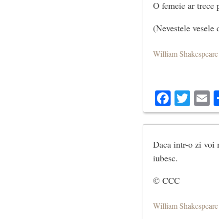
O femeie ar trece p
(Nevestele vesele
William Shakespeare
Facebo
Twit
E
Daca intr-o zi voi 
iubesc.
© CCC
William Shakespeare