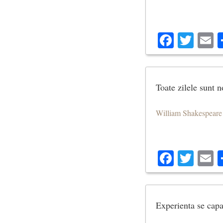
Facebo
Twit
E
Toate zilele sunt n
William Shakespeare
Facebo
Twit
E
Experienta se capa