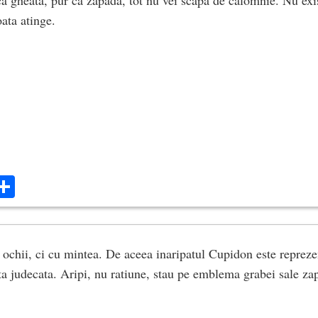
ata atinge.
ok
ter
mail
Share
 ochii, ci cu mintea. De aceea inaripatul Cupidon este repreze
ta judecata. Aripi, nu ratiune, stau pe emblema grabei sale zap