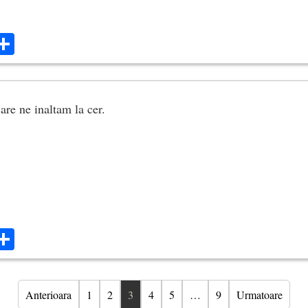
ok
ter
mail
Share
care ne inaltam la cer.
ok
ter
mail
Share
Anterioara
1
2
3
4
5
…
9
Urmatoare