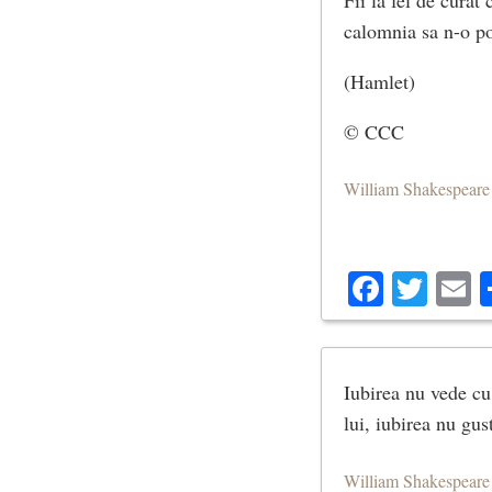
calomnia sa n-o po
(Hamlet)
© CCC
William Shakespeare
Facebo
Twit
E
Iubirea nu vede cu
lui, iubirea nu gus
William Shakespeare