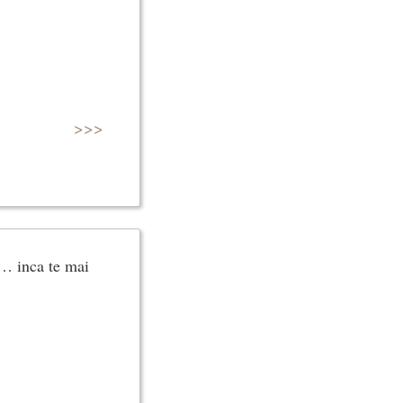
>>>
r… inca te mai