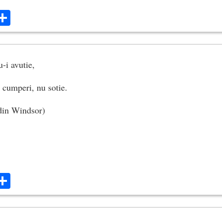
ok
ter
mail
Share
-i avutie,
 cumperi, nu sotie.
 din Windsor)
ok
ter
mail
Share