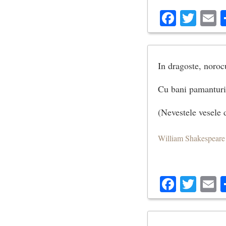
Facebo
Twit
E
In dragoste, norocu
Cu bani pamanturi
(Nevestele vesele
William Shakespeare
Facebo
Twit
E