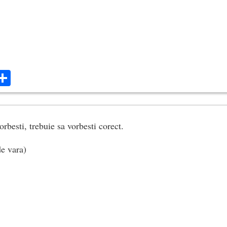
ok
ter
mail
Share
rbesti, trebuie sa vorbesti corect.
de vara)