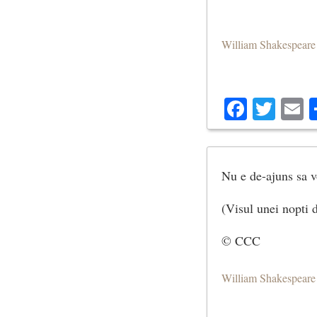
William Shakespeare
Facebo
Twit
E
Nu e de-ajuns sa vo
(Visul unei nopti 
© CCC
William Shakespeare