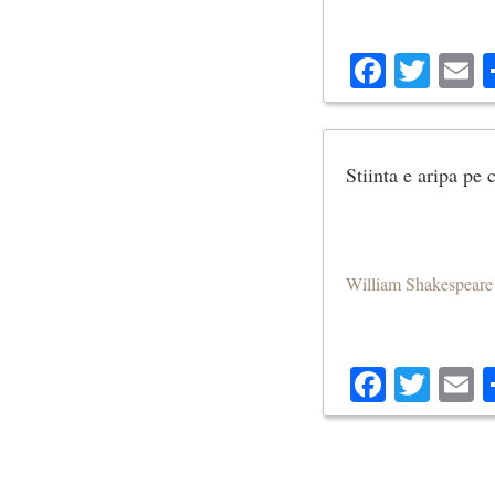
Facebo
Twit
E
Stiinta e aripa pe 
William Shakespeare
Facebo
Twit
E