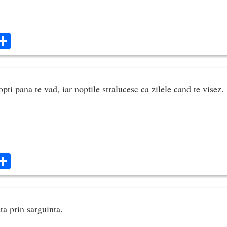
ok
ter
mail
Share
opti pana te vad, iar noptile stralucesc ca zilele cand te visez.
ok
ter
mail
Share
ta prin sarguinta.