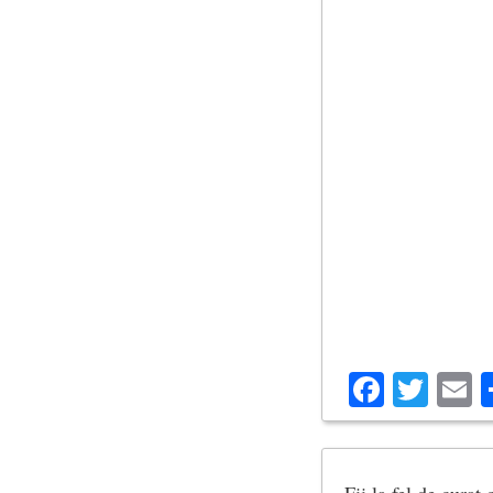
Facebo
Twit
E
Fii la fel de curat