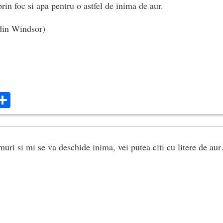
rin foc si apa pentru o astfel de inima de aur.
 din Windsor)
ok
ter
mail
Share
muri si mi se va deschide inima, vei putea citi cu litere de au