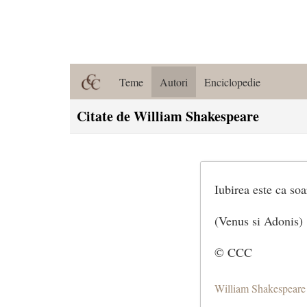
Teme
Autori
Enciclopedie
Citate de William Shakespeare
Iubirea este ca soa
(Venus si Adonis)
© CCC
William Shakespeare