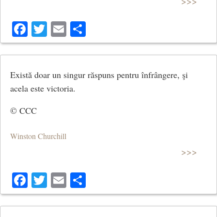
>>>
Facebook
Twitter
Email
Share
Există doar un singur răspuns pentru înfrângere, şi
acela este victoria.
© CCC
Winston Churchill
>>>
Facebook
Twitter
Email
Share