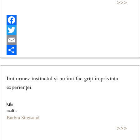
>>>
Facebook
Twitter
Email
Share
Imi urmez instinctul și nu îmi fac griji în privința
experienței.
Barbra Streisand
>>>