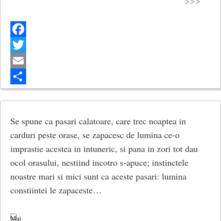
>>>
Facebook
Twitter
Email
Share
Se spune ca pasari calatoare, care trec noaptea in
carduri peste orase, se zapacesc de lumina ce-o
imprastie acestea in intuneric, si pana in zori tot dau
ocol orasului, nestiind incotro s-apuce; instinctele
noastre mari si mici sunt ca aceste pasari: lumina
constiintei le zapaceste…