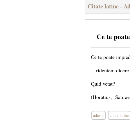
Citate latine - A
Ce te poat
Ce te poate impied
…ridentem dicere
Quid vetat?
(Horatius, Satirae
adevar
citate latine