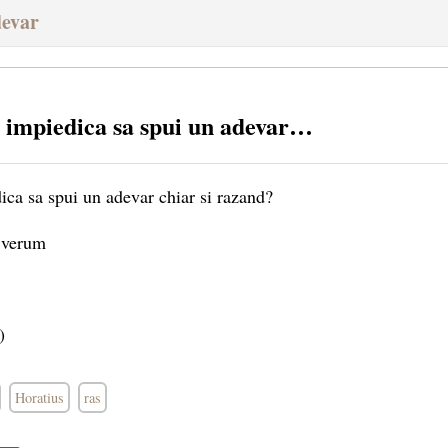
devar
e impiedica sa spui un adevar…
ica sa spui un adevar chiar si razand?
 verum
)
Horatius
ras