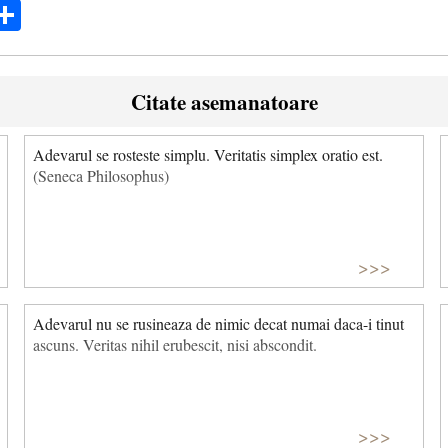
ok
ter
mail
Share
Citate asemanatoare
Adevarul se rosteste simplu. Veritatis simplex oratio est.
(Seneca Philosophus)
>>>
Adevarul nu se rusineaza de nimic decat numai daca-i tinut
ascuns. Veritas nihil erubescit, nisi abscondit.
>>>