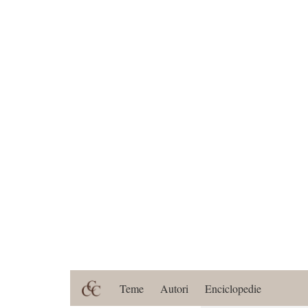
Teme
Autori
Enciclopedie