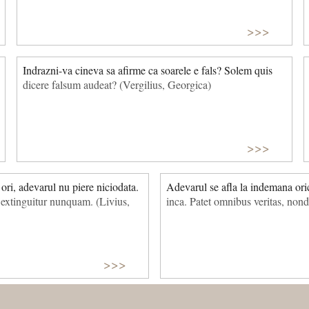
>>>
Indrazni-va cineva sa afirme ca soarele e fals? Solem quis
dicere falsum audeat? (Vergilius, Georgica)
>>>
ori, adevarul nu piere niciodata.
Adevarul se afla la indemana oric
, extinguitur nunquam. (Livius,
inca. Patet omnibus veritas, non
>>>