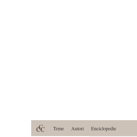
Teme
Autori
Enciclopedie