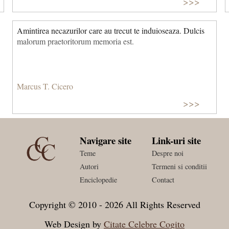
>>>
Amintirea necazurilor care au trecut te induioseaza. Dulcis
malorum praetoritorum memoria est.
Marcus T. Cicero
>>>
Navigare site
Link-uri site
Teme
Despre noi
Autori
Termeni si conditii
Enciclopedie
Contact
Copyright © 2010 - 2026 All Rights Reserved
Web Design by
Citate Celebre Cogito