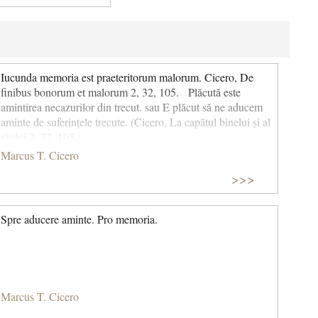
Iucunda memoria est praeteritorum malorum. Cicero, De
finibus bonorum et malorum 2, 32, 105. Plăcută este
amintirea necazurilor din trecut. sau E plăcut să ne aducem
aminte de suferințele trecute. (Cicero, La capătul binelui și al
răului 2, 32, 105.)
Marcus T. Cicero
>>>
Spre aducere aminte. Pro memoria.
Marcus T. Cicero