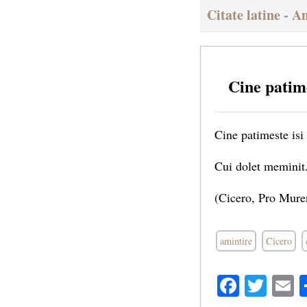
Citate latine - A
Cine patime
Cine patimeste isi
Cui dolet meminit
(Cicero, Pro Mure
amintire
Cicero
Facebo
Twit
E