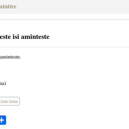
mintire
ste isi aminteste
 aminteste.
.
na)
citate latine
ok
ter
mail
Share