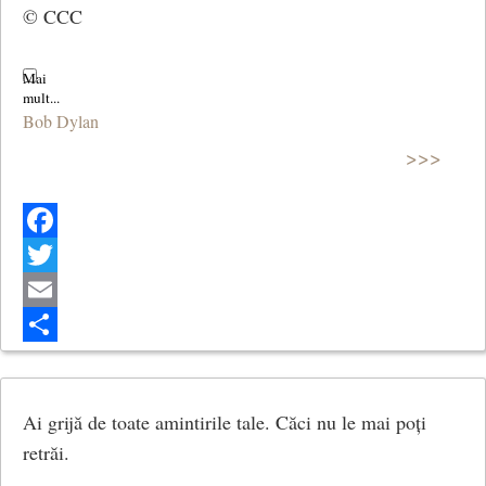
© CCC
Și iată-mă-s, deodată, cer și zare.
. . . . . . . . . . . . . . . . . . . . . . . . . . . .
Bob Dylan
Cea mai frumoasă lună e în lac.
>>>
(1958)
(Arta Poetică)
Facebook
Twitter
Email
Share
Ai grijă de toate amintirile tale. Căci nu le mai poți
retrăi.