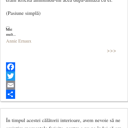
(Pasiune simplă)
Annie Ernaux
>>>
Facebook
Twitter
Email
Share
În timpul acestei călătorii interioare, avem nevoie să ne
amintim momentele fericite, pentru a nu ne îndoi că am