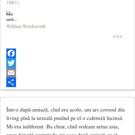
1961)
***
William Wordsworth
What though the radiance which was once so bright
>>>
Be now for ever taken from my sight,
Though nothing can bring back the hour
Of splendour in the grass, of glory in the flower;
Facebook
We will grieve not, rather find
Strength in what remains behind;
Twitter
Email
(Ode: Intimations of Immortality from Recollections of
Share
Early Childhood)
Într-o după-amiază, cînd era acolo, am ars covorul din
living pînă la urzeală punînd pe el o cafetieră încinsă.
Mi-era indiferent. Ba chiar, cînd vedeam urma asta,
eram fericită amintindu-mi acea după-amiază cu el.