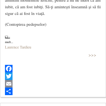
iubit, că am fost iubiți. Să-ţi aminteşti înseamnă și să fii
sigur că ai fost în viață.
(Contopirea pedepselor)
Laurence Tardieu
>>>
Facebook
Twitter
Email
Share