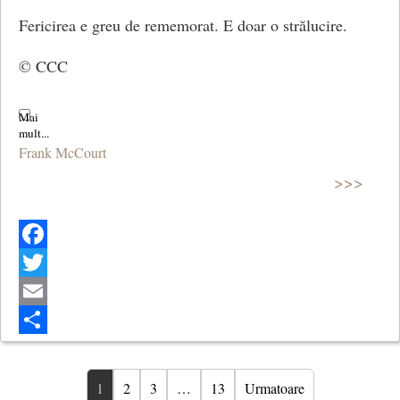
Fericirea e greu de rememorat. E doar o strălucire.
© CCC
Frank McCourt
>>>
Facebook
Twitter
Email
Share
1
2
3
…
13
Urmatoare