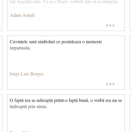
tale leagănă-adie. Ca și o floare, vorbele tale m-ar mângâia.
Spune-mi ceva… (Spune-mi ceva)
Adam Asnyk
>>>
Cuvintele sunt simboluri ce postuleaza o memorie
impartasita.
Jorge Luis Borges
>>>
O faptă rea se-ndreaptă printr-o faptă bună, o vorbă rea nu se
îndreaptă prin nimic.