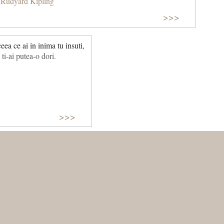
Rudyard Kipling
>>>
ea ce ai in inima tu insuti,
ti-ai putea-o dori.
>>>