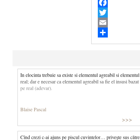
Facebook
Twitter
Email
Share
In elocinta trebuie sa existe si elementul agreabil si elementul
real; dar e necesar ca elementul agreabil sa fie el insusi bazat
pe real (adevar).
Blaise Pascal
>>>
Cînd crezi c‑ai ajuns pe piscul cuvintelor… priveşte sus către