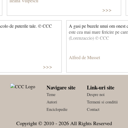
Ileana Vulpescu
>>>
ncolo de puterile tale. © CCC
A gasi pe buzele unui om onest ce
este cea mai mare fericire pe care 
(Lorenzaccio) © CCC
Alfred de Musset
>>>
Navigare site
Link-uri site
Teme
Despre noi
Autori
Termeni si conditii
Enciclopedie
Contact
Copyright © 2010 - 2026 All Rights Reserved