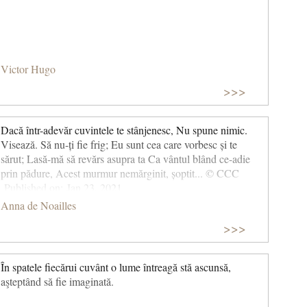
Victor Hugo
>>>
Dacă într-adevăr cuvintele te stânjenesc, Nu spune nimic.
Visează. Să nu-ți fie frig; Eu sunt cea care vorbesc și te
sărut; Lasă-mă să revărs asupra ta Ca vântul blând ce-adie
prin pădure, Acest murmur nemărginit, șoptit... © CCC
Published on: Jan 23, 2021
Anna de Noailles
>>>
În spatele fiecărui cuvânt o lume întreagă stă ascunsă,
aşteptând să fie imaginată.