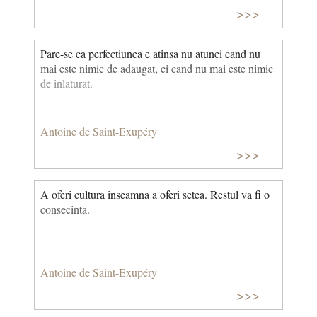
Caci iubirea nu trebuie confundata cu sclavia inimii.
>>>
Iubirea care se roaga este frumoasa, dar cea care
implora este dragoste de sluga.
Pare-se ca perfectiunea e atinsa nu atunci cand nu
mai este nimic de adaugat, ci cand nu mai este nimic
de inlaturat.
Antoine de Saint-Exupéry
>>>
A oferi cultura inseamna a oferi setea. Restul va fi o
consecinta.
Antoine de Saint-Exupéry
>>>