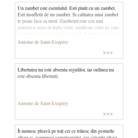
Un zambet este esentialul. Esti platit cu un zambet.
Esti insufletit de un zambet. Si calitatea unui zambet
te poate face sa mori. Zambetul este cea mai
puternica arma in lupta vietii: zambeste celui pe care
il iubesti, ca sa-i deschizi sufletul. Zambeste celui pe
care nu-l iubesti, ca sa nu simta raceala; zambeste
Antoine de Saint-Exupéry
celui care te jigneste, ca sa nu simta ca te doare.
>>>
Libertatea nu este absenta regulilor, iar ordinea nu
este absenta libertatii.
Antoine de Saint-Exupéry
>>>
Îi numesc pleavă pe toți cei ce trăiesc din gesturile
altora și, asemenea cameleonului, iau culorile altora,