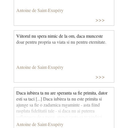
Antoine de Saint-Exupéry
>>>
Viitorul nu spera nimic de la om, daca munceste
doar pentru propria sa viata si nu pentru eternitate.
Antoine de Saint-Exupéry
>>>
Daca iubirea ta nu are speranta sa fie primita, dator
esti sa taci [...] Daca iubirea ta nu este primita si
ajunge sa fie o zadarnica rugaminte - asta fiind
rasplata fidelitatii tale - si daca nu ai puterea
sufleteasca de a tacea, atunci cauta sa te vindeci,
daca dai peste vreun medic priceput in asa ceva.
Antoine de Saint-Exupéry