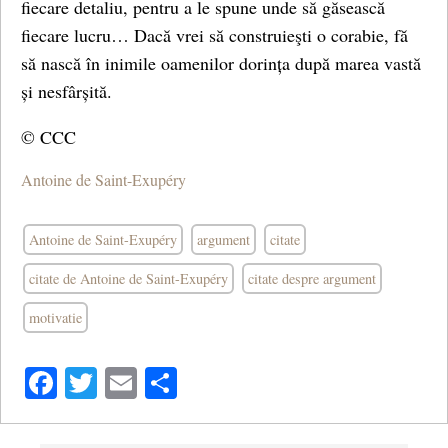
fiecare detaliu, pentru a le spune unde să găsească
fiecare lucru… Dacă vrei să construieşti o corabie, fă
să nască în inimile oamenilor dorința după marea vastă
și nesfârșită.
© CCC
Antoine de Saint-Exupéry
Antoine de Saint-Exupéry
argument
citate
citate de Antoine de Saint-Exupéry
citate despre argument
motivatie
Facebook
Twitter
Email
Share