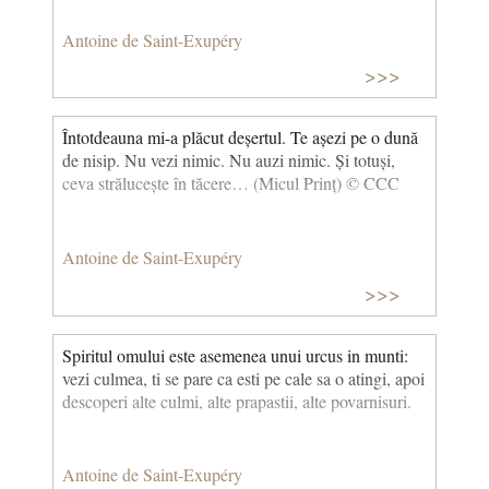
Antoine de Saint-Exupéry
>>>
Întotdeauna mi-a plăcut deșertul. Te așezi pe o dună
de nisip. Nu vezi nimic. Nu auzi nimic. Și totuși,
ceva strălucește în tăcere… (Micul Prinț) © CCC
Antoine de Saint-Exupéry
>>>
Spiritul omului este asemenea unui urcus in munti:
vezi culmea, ti se pare ca esti pe cale sa o atingi, apoi
descoperi alte culmi, alte prapastii, alte povarnisuri.
Antoine de Saint-Exupéry