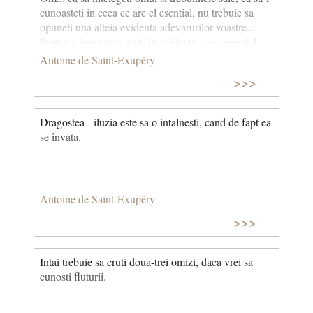
cunoasteti in ceea ce are el esential, nu trebuie sa
opuneti una alteia evidenta adevarurilor voastre...
Pentru a incerca sa scoti in evidenta acest esential,
trebuie sa uiti o clipa disensiunile, care, o data
Antoine de Saint-Exupéry
admise, atrag dupa ele un intreg coran de adevaruri
>>>
de nezdruncinat, cu tot fanatismul care decurge din
ele. Dar adevarul, intelegeti, este ceea ce simplifica
lumea, iar nu ceea ce creeaza haosul. Adevarul nu
Dragostea - iluzia este sa o intalnesti, cand de fapt ea
este ceea ce se demonstreaza, este ceea ce simplifica.
se invata.
Antoine de Saint-Exupéry
>>>
Intai trebuie sa cruti doua-trei omizi, daca vrei sa
cunosti fluturii.