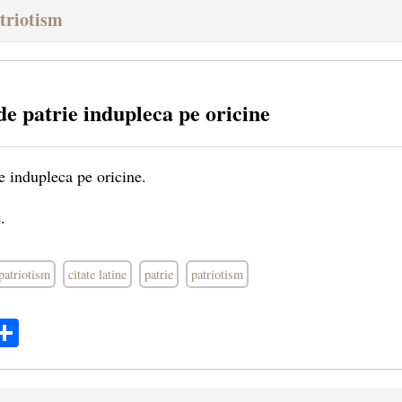
atriotism
e patrie indupleca pe oricine
e indupleca pe oricine.
.
 patriotism
citate latine
patrie
patriotism
ok
ter
mail
Share