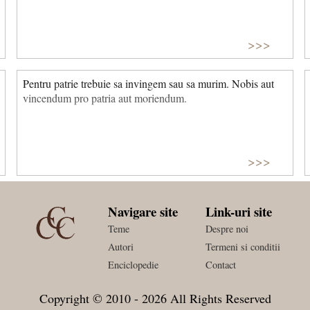
>>>
Pentru patrie trebuie sa invingem sau sa murim. Nobis aut
vincendum pro patria aut moriendum.
>>>
Navigare site
Link-uri site
Teme
Despre noi
Autori
Termeni si conditii
Enciclopedie
Contact
Copyright © 2010 - 2026 All Rights Reserved