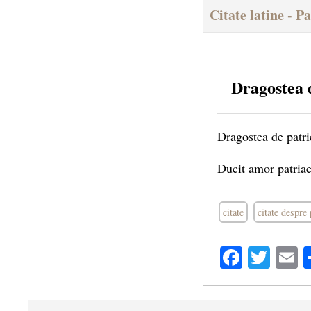
Citate latine - P
Dragostea d
Dragostea de patri
Ducit amor patriae
citate
citate despre
Facebo
Twit
E