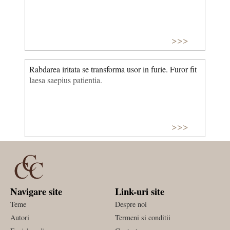
>>>
Rabdarea iritata se transforma usor in furie. Furor fit
laesa saepius patientia.
>>>
Navigare site
Link-uri site
Teme
Despre noi
Autori
Termeni si conditii