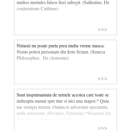
multos mortales falsos fieri subegit. (Sallustius, De
conjuratione Catilinae)
>>>
Nimeni nu poate purta prea multa vreme masca.
Nemo potest personam diu ferre fictam. (Seneca
Philosophus, De clementia)
>>>
Sunt inspaimantata de urmele acestea care toate se
indreapta numai spre tine si nici una inapoi.* Quia
me vestigia terrent, Omnia te adversum spectantia,
nulla retrorsum. (Horatius, Epistulae) *Raspuns dat
de vulpea vicleana leului bolnav.
>>>