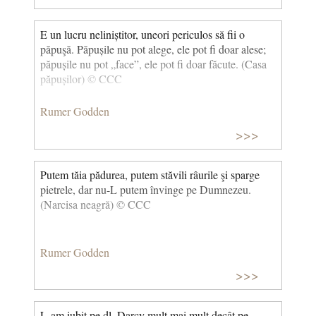
E un lucru neliniștitor, uneori periculos să fii o
păpuşă. Păpușile nu pot alege, ele pot fi doar alese;
păpușile nu pot „face”, ele pot fi doar făcute. (Casa
păpușilor) © CCC
Rumer Godden
>>>
Putem tăia pădurea, putem stăvili râurile şi sparge
pietrele, dar nu-L putem învinge pe Dumnezeu.
(Narcisa neagră) © CCC
Rumer Godden
>>>
L-am iubit pe dl. Darcy mult mai mult decât pe