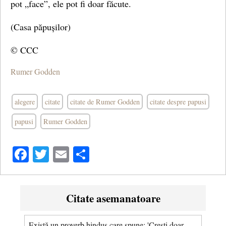
pot „face”, ele pot fi doar făcute.
(Casa păpușilor)
© CCC
Rumer Godden
alegere
citate
citate de Rumer Godden
citate despre papusi
papusi
Rumer Godden
Facebook
Twitter
Email
Share
Citate asemanatoare
Există un proverb hindus care spune: 'Creşti doar