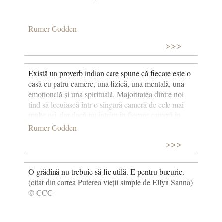
Rumer Godden
>>>
Există un proverb indian care spune că fiecare este o
casă cu patru camere, una fizică, una mentală, una
emoțională și una spirituală. Majoritatea dintre noi
tind să locuiască într-o singură cameră de cele mai
multe ori, dar dacă nu intrăm în fiecare cameră în
fiecare zi, chiar dacă doar pentru a o menține aerisită,
Rumer Godden
nu suntem o persoană completă. © CCC
>>>
O grădină nu trebuie să fie utilă. E pentru bucurie.
(citat din cartea Puterea vieții simple de Ellyn Sanna)
© CCC