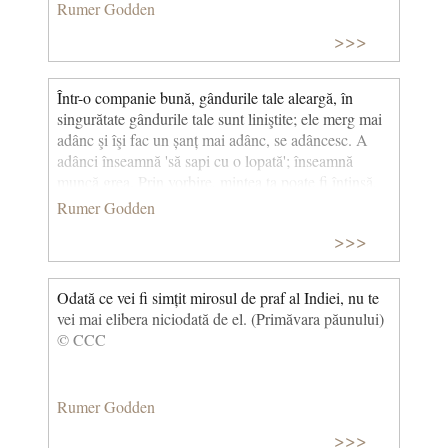
Rumer Godden
>>>
Într-o companie bună, gândurile tale aleargă, în
singurătate gândurile tale sunt liniştite; ele merg mai
adânc şi îşi fac un șanț mai adânc, se adâncesc. A
adânci înseamnă 'să sapi cu o lopată'; înseamnă
muncă grea. Prin vorbire, mintea ta poate fi întinsă,
lărgită, înălțată, dar nu poate fi adâncită; trebuie să o
Rumer Godden
adâncești tu însuți. Ai nevoie de rezistență. Vei fi
>>>
singur, vei fi deprimat; trebuie să te aștepți la asta;
dacă ți-ai antrena corpul, te-ar durea și te-ar obosi.
Merită. Există un proverb hindus care spune: 'Creşti
Odată ce vei fi simțit mirosul de praf al Indiei, nu te
doar atunci când eşti singur'. (Până aici şi nu mai
vei mai elibera niciodată de el. (Primăvara păunului)
departe) © CCC
© CCC
Rumer Godden
>>>