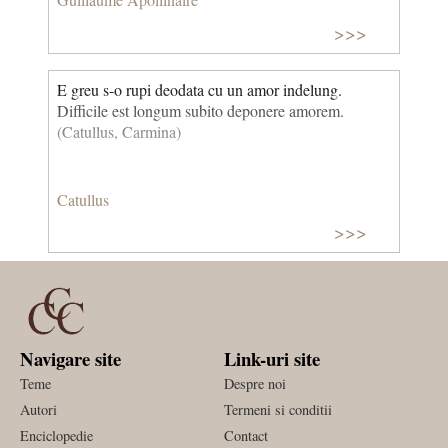
Louisei de Coligny-Châtillon (aflata printre primii
>>>
aviatori francezi), obiectul iubirii pasionale a lui
Guillaume Apollinaire (pe care pictorita Marie
Laurencin o respinsese) și care i-a inspirat Poemele
E greu s-o rupi deodata cu un amor indelung.
pentru Lou. © CCC
Difficile est longum subito deponere amorem.
(Catullus, Carmina)
Catullus
>>>
Navigare site
Link-uri site
Teme
Despre noi
Autori
Termeni si conditii
Enciclopedie
Contact