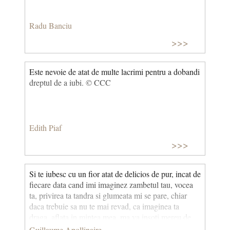
Radu Banciu
>>>
Este nevoie de atat de multe lacrimi pentru a dobandi
dreptul de a iubi. © CCC
Edith Piaf
>>>
Si te iubesc cu un fior atat de delicios de pur, incat de
fiecare data cand imi imaginez zambetul tau, vocea
ta, privirea ta tandra si glumeata mi se pare, chiar
daca trebuie sa nu te mai revad, ca imaginea ta
draga, aflata in mintea mea, ma va insoti mereu de
acum inainte. (Scrisori catre Lou) Scrisori adresate
Guillaume Apollinaire