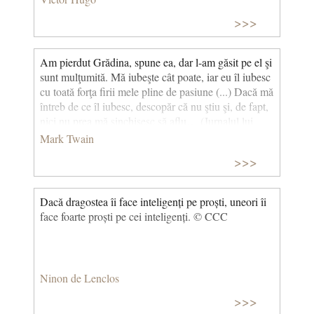
>>>
Am pierdut Grădina, spune ea, dar l-am găsit pe el şi
sunt mulţumită. Mă iubeşte cât poate, iar eu îl iubesc
cu toată forţa firii mele pline de pasiune (...) Dacă mă
întreb de ce îl iubesc, descopăr că nu ştiu şi, de fapt,
nici nu prea mă sinchisesc să aflu… (Jurnalul lui
Adam şi al Evei)
Mark Twain
>>>
Dacă dragostea îi face inteligenți pe proști, uneori îi
face foarte proști pe cei inteligenți. © CCC
Ninon de Lenclos
>>>