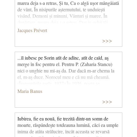
marea deja s-a retras, Și tu, Ca o algă ușor mângâiată
de vânt, În nisipurile așternutului, te unduiești
visând, Demoni și minuni, Vânturi și maree, În
depărtare, marea deja s-a retras, Dar în ochii tăi
întredeschiși, Două valuri mici au rămas, Demoni și
Jacques Prévert
minuni, Vânturi și maree, Două valuri mici pentru a
>>>
mă îneca. (Nisipuri mișcătoare) © CCC Démons et
Merveilles Démons et merveilles, vents et marées, au
loin déjà la mer s'est retirée, et toi comme une algue,
...îl iubesc pe Sorin atît de adînc, atît de cald, aş
doucement caressée par le vent, dans les sables du lit,
merge în foc pentru el. Pentru P. (Zaharia Stancu)
tu remues en rêvant. Démons et merveilles, vents et
nici o unghie nu mi-aş da. Dar dacă m-ar chema la
marées, au loin déjà la mer s'est retirée, mais dans tes
el, m-aş duce. Norocul meu e că nu mă cheamă.
yeux entr'ouverts, deux petites vagues sont restées.
(Însemnările mele, 1937) În 1936, poeta se
Démons et merveilles, vents et marées, deux petites
căsătoreşte cu inginerul Sorin Ebner. Are ocazia de a
Maria Banus
vagues pour me noyer.
ieşi în anii următori din mediul mic-burghez
>>>
bucureştean, pe şantierele pe care le conduce soţul
ei, la Braşov, Zărneşti, Mărgineanca, Petroşani etc.,
să facă cunoştinţă cu alte medii sociale.
Iubirea, fie ea nouă, fie trezită dintr­-un somn de
moarte, răspândeşte totdeauna lumină, căci ea umple
inima de atâta strălucire, încât aceasta se revarsă