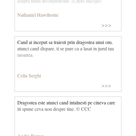
asupra lumii înconjurătoare. (Litera stacojie)
Nathaniel Hawthorne
>>>
Cand ai inceput sa traiesti prin dragostea unui om,
atunci cand dispare, ti se pare ca a lasat in jurul tau
moartea.
Cella Serghi
>>>
Dragostea este atunci cand intalnesti pe cineva care
iti spune ceva nou despre tine. © CCC
André Breton