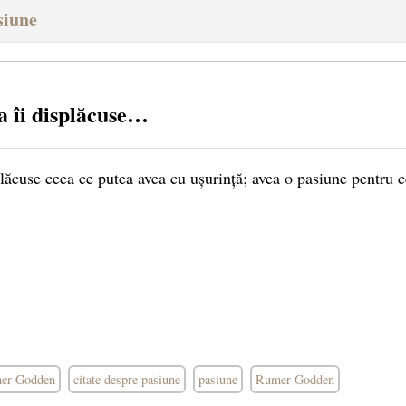
siune
a îi displăcuse…
plăcuse ceea ce putea avea cu ușurință; avea o pasiune pentru c
mer Godden
citate despre pasiune
pasiune
Rumer Godden