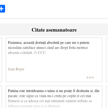
ok
ter
mail
Share
Citate asemanatoare
Pasiunea, această dorință absolută pe care nu o putem
niciodata satisface atunci când are drept forta motrice
absenta celuilalt. © CCC
Jean Royer
>>>
Patima este intotdeauna o taina si nu poate fi deslusita si, din
pacate, este sigur ca viata nu-i cruta pe copiii ei cei mai
frumosi si ca adesea cei mai minunati oameni trebuie sa
iubeasca tocmai ceea ce ii distruge.