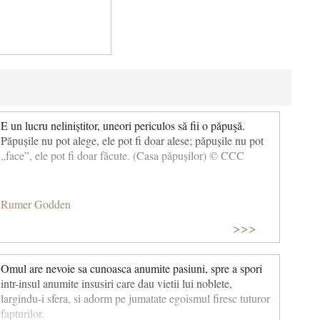
E un lucru neliniștitor, uneori periculos să fii o păpuşă.
Păpușile nu pot alege, ele pot fi doar alese; păpușile nu pot
„face”, ele pot fi doar făcute. (Casa păpușilor) © CCC
Rumer Godden
>>>
Omul are nevoie sa cunoasca anumite pasiuni, spre a spori
intr-insul anumite insusiri care dau vietii lui noblete,
largindu-i sfera, si adorm pe jumatate egoismul firesc tuturor
fapturilor.