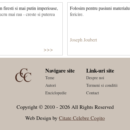
n firesti si mai putin imperioase,
Folosim pentru pasiuni materialul
lucru mai rau - creste si puterea
fericire.
Joseph Joubert
>>>
Navigare site
Link-uri site
Teme
Despre noi
Autori
Termeni si conditii
Enciclopedie
Contact
Copyright © 2010 - 2026 All Rights Reserved
Web Design by
Citate Celebre Cogito