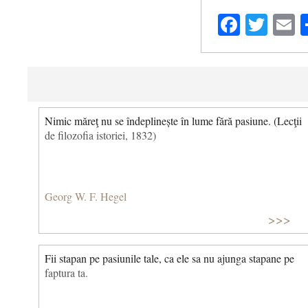
Facebo
Twit
E
Nimic măreţ nu se îndeplinește în lume fără pasiune. (Lecţii
de filozofia istoriei, 1832)
Georg W. F. Hegel
>>>
Fii stapan pe pasiunile tale, ca ele sa nu ajunga stapane pe
faptura ta.