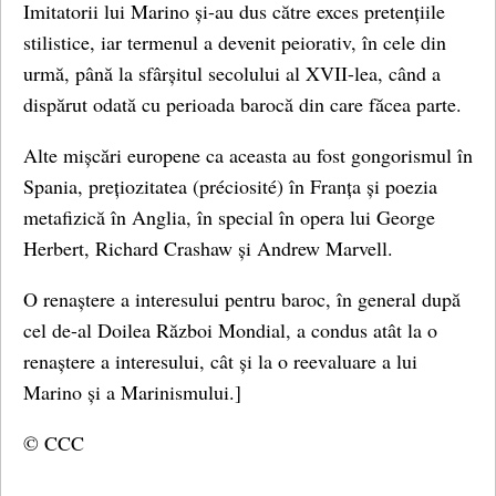
Imitatorii lui Marino și-au dus către exces pretențiile
stilistice, iar termenul a devenit peiorativ, în cele din
urmă, până la sfârșitul secolului al XVII-lea, când a
dispărut odată cu perioada barocă din care făcea parte.
Alte mișcări europene ca aceasta au fost gongorismul în
Spania, prețiozitatea (préciosité) în Franța și poezia
metafizică în Anglia, în special în opera lui George
Herbert, Richard Crashaw și Andrew Marvell.
O renaștere a interesului pentru baroc, în general după
cel de-al Doilea Război Mondial, a condus atât la o
renaștere a interesului, cât și la o reevaluare a lui
Marino și a Marinismului.]
© CCC