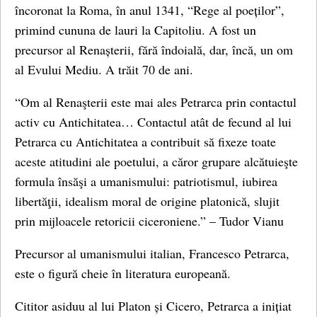
încoronat la Roma, în anul 1341, “Rege al poeților”,
primind cununa de lauri la Capitoliu. A fost un
precursor al Renașterii, fără îndoială, dar, încă, un om
al Evului Mediu. A trăit 70 de ani.
“Om al Renaşterii este mai ales Petrarca prin contactul
activ cu Antichitatea… Contactul atât de fecund al lui
Petrarca cu Antichitatea a contribuit să fixeze toate
aceste atitudini ale poetului, a căror grupare alcătuieşte
formula însăşi a umanismului: patriotismul, iubirea
libertăţii, idealism moral de origine platonică, slujit
prin mijloacele retoricii ciceroniene.” – Tudor Vianu
Precursor al umanismului italian, Francesco Petrarca,
este o figură cheie în literatura europeană.
Cititor asiduu al lui Platon și Cicero, Petrarca a inițiat