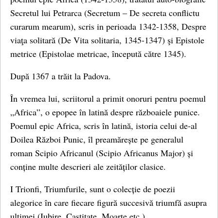
Secretul lui Petrarca (Secretum – De secreta conflictu
curarum mearum), scris in perioada 1342-1358, Despre
viaţa solitară (De Vita solitaria, 1345-1347) şi Epistole
metrice (Epistolae metricae, începută către 1345).
După 1367 a trăit la Padova.
În vremea lui, scriitorul a primit onoruri pentru poemul
„Africa”, o epopee în latină despre războaiele punice.
Poemul epic Africa, scris în latină, istoria celui de-al
Doilea Război Punic, îl preamărește pe generalul
roman Scipio Africanul (Scipio Africanus Major) și
conține multe descrieri ale zeităților clasice.
I Trionfi, Triumfurile, sunt o colecție de poezii
alegorice în care fiecare figură succesivă triumfă asupra
ultimei (Iubire, Castitate, Moarte etc.).