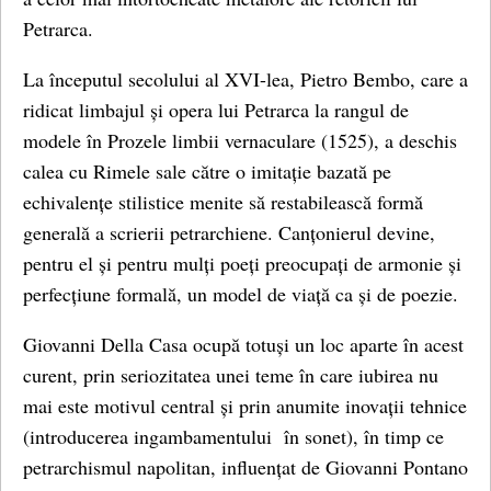
Petrarca.
La începutul secolului al XVI-lea, Pietro Bembo, care a
ridicat limbajul și opera lui Petrarca la rangul de
modele în Prozele limbii vernaculare (1525), a deschis
calea cu Rimele sale către o imitație bazată pe
echivalențe stilistice menite să restabilească formă
generală a scrierii petrarchiene. Canțonierul devine,
pentru el și pentru mulți poeți preocupați de armonie și
perfecțiune formală, un model de viață ca și de poezie.
Giovanni Della Casa ocupă totuși un loc aparte în acest
curent, prin seriozitatea unei teme în care iubirea nu
mai este motivul central și prin anumite inovații tehnice
(introducerea ingambamentului în sonet), în timp ce
petrarchismul napolitan, influențat de Giovanni Pontano