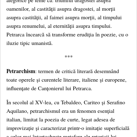
alegorice pe teme ca: triumful dragostei asupra
oamenilor, al castității asupra dragostei, al morții
asupra castității, al faimei asupra morții, al timpului
asupra renumelui, al eternității asupra timpului.
Petrarca încearcă să transforme erudiția în poezie, cu o
iluzie tipic umanistă.
***
Petrarchism
: termen de critică literară desemnând
toate operele și curentele literare, italiene și europene,
influențate de Canțonierul lui Petrarca.
În secolul al XV-lea, cu Tebaldeo, Cariteo și Serafino
Aquilano, petrarchismul era un fenomen esențial
italian, limitat la poezia de curte, legat adesea de
improvizație și caracterizat printr-o imitație superficială
a celor mai întortocheate metafore ale retoricii lui