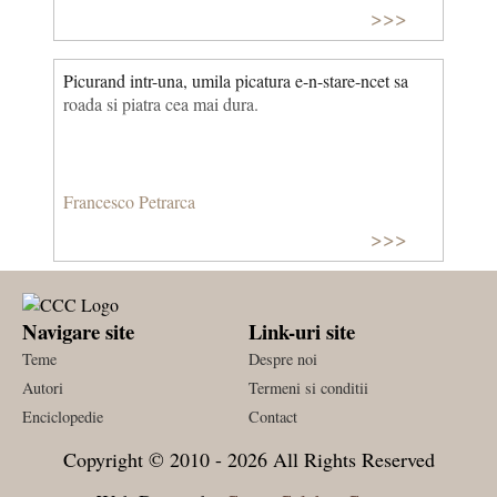
>>>
Picurand intr-una, umila picatura e-n-stare-ncet sa
roada si piatra cea mai dura.
Francesco Petrarca
>>>
Navigare site
Link-uri site
Teme
Despre noi
Autori
Termeni si conditii
Enciclopedie
Contact
Copyright © 2010 - 2026 All Rights Reserved