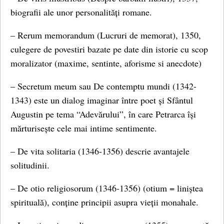
biografii ale unor personalități romane.
– Rerum memorandum (Lucruri de memorat), 1350,
culegere de povestiri bazate pe date din istorie cu scop
moralizator (maxime, sentinte, aforisme si anecdote)
– Secretum meum sau De contemptu mundi (1342-
1343) este un dialog imaginar între poet și Sfântul
Augustin pe tema “Adevărului”, în care Petrarca își
mărturisește cele mai intime sentimente.
– De vita solitaria (1346-1356) descrie avantajele
solitudinii.
– De otio religiosorum (1346-1356) (otium = liniștea
spirituală), conține principii asupra vieții monahale.