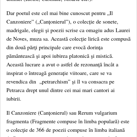
Dar poetul este cel mai bine cunoscut pentru „Il
Canzoniere” („Canțonierul”), o colecție de sonete,
madrigale, elegii și poezii scrise ca omagiu adus Laurei
de Noves, muza sa. Această colecție lirică este compusă
din două părți principale care evocă dorința
pământească și apoi iubirea platonică și mistică.
Această lucrare a avut o astfel de rezonanță încât a
inspirat o întreagă generație viitoare, care se va
revendica din „petrarchism” și îl va consacra pe
Petrarca drept unul dintre cei mai mari cantori ai
iubirii.
Il Canzoniere (Canțonierul) sau Rerum vulgarium
fragmenta (Fragmente compuse în limba populară) este
o colecție de 366 de poezii compuse în limba italiană