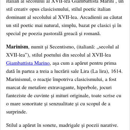
italian al secolului al XVII-lea Giambattista Marini , un
stil creativ opus clasicismului, stilul poetic italian
dominant al secolului al XVII-lea. Arcadienii au căutat
un stil poetic mai natural, simplu, bazat pe clasici și în
special pe poezia pastorală greacă și romană.
Marinism
, numit și Secentismo, (italiană: „secolul al
XVII-lea”), stilul poetului din secolul al XVII-lea
Giambattista Marino
, așa cum a apărut pentru prima
dată în partea a treia a lucrării sale Lira (La lira), 1614.
Marinismul, o reacție împotriva clasicismului, a fost
marcat de metafore extravagante, hiperbole, jocuri
fanteziste de cuvinte și mituri originale, toate scrise cu
o mare sonoritate și senzualitate și cu scopul de a
surprinde.
Stilul a apărut în sonete, madrigale și poezii narative.