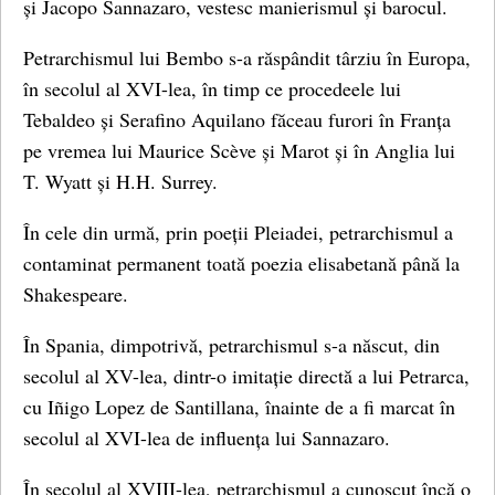
și Jacopo Sannazaro, vestesc manierismul și barocul.
Petrarchismul lui Bembo s-a răspândit târziu în Europa,
în secolul al XVI-lea, în timp ce procedeele lui
Tebaldeo și Serafino Aquilano făceau furori în Franța
pe vremea lui Maurice Scève și Marot și în Anglia lui
T. Wyatt și H.H. Surrey.
În cele din urmă, prin poeții Pleiadei, petrarchismul a
contaminat permanent toată poezia elisabetană până la
Shakespeare.
În Spania, dimpotrivă, petrarchismul s-a născut, din
secolul al XV-lea, dintr-o imitație directă a lui Petrarca,
cu Iñigo Lopez de Santillana, înainte de a fi marcat în
secolul al XVI-lea de influența lui Sannazaro.
În secolul al XVIII-lea, petrarchismul a cunoscut încă o