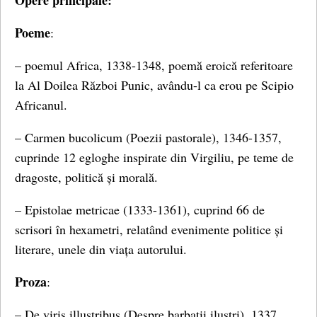
Opere principale:
Poeme
:
– poemul Africa, 1338-1348, poemă eroică referitoare
la Al Doilea Război Punic, avându-l ca erou pe Scipio
Africanul.
– Carmen bucolicum (Poezii pastorale), 1346-1357,
cuprinde 12 egloghe inspirate din Virgiliu, pe teme de
dragoste, politică și morală.
– Epistolae metricae (1333-1361), cuprind 66 de
scrisori în hexametri, relatând evenimente politice și
literare, unele din viața autorului.
Proza
:
– De viris illustribus (Despre barbatii ilustri), 1337,