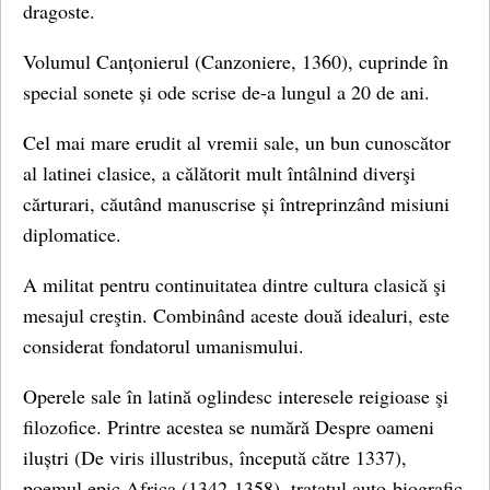
dragoste.
Volumul Canțonierul (Canzoniere, 1360), cuprinde în
special sonete și ode scrise de-a lungul a 20 de ani.
Cel mai mare erudit al vremii sale, un bun cunoscător
al latinei clasice, a călătorit mult întâlnind diverşi
cărturari, căutând manuscrise și întreprinzând misiuni
diplomatice.
A militat pentru continuitatea dintre cultura clasică şi
mesajul creştin. Combinând aceste două idealuri, este
considerat fondatorul umanismului.
Operele sale în latină oglindesc interesele reigioase şi
filozofice. Printre acestea se numără Despre oameni
iluștri (De viris illustribus, începută către 1337),
poemul epic Africa (1342-1358), tratatul auto-biografic