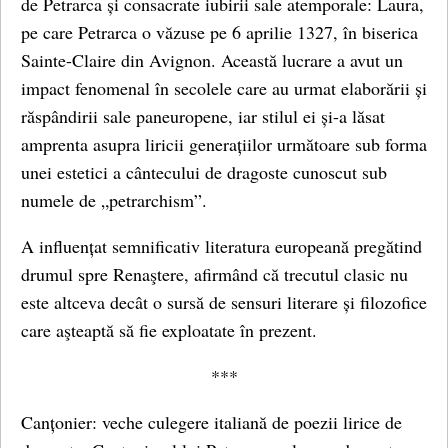
de Petrarca și consacrate iubirii sale atemporale: Laura,
pe care Petrarca o văzuse pe 6 aprilie 1327, în biserica
Sainte-Claire din Avignon. Această lucrare a avut un
impact fenomenal în secolele care au urmat elaborării și
răspândirii sale paneuropene, iar stilul ei și-a lăsat
amprenta asupra liricii generațiilor următoare sub forma
unei estetici a cântecului de dragoste cunoscut sub
numele de „petrarchism”.
A influențat semnificativ literatura europeană pregătind
drumul spre Renaştere, afirmând că trecutul clasic nu
este altceva decât o sursă de sensuri literare și filozofice
care aşteaptă să fie exploatate în prezent.
***
Canțonier: veche culegere italiană de poezii lirice de