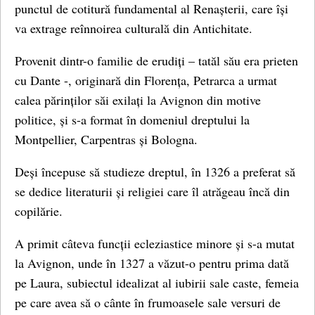
punctul de cotitură fundamental al Renașterii, care își
va extrage reînnoirea culturală din Antichitate.
Provenit dintr-o familie de erudiți – tatăl său era prieten
cu Dante -, originară din Florența, Petrarca a urmat
calea părinților săi exilați la Avignon din motive
politice, și s-a format în domeniul dreptului la
Montpellier, Carpentras și Bologna.
Deși începuse să studieze dreptul, în 1326 a preferat să
se dedice literaturii și religiei care îl atrăgeau încă din
copilărie.
A primit câteva funcții ecleziastice minore și s-a mutat
la Avignon, unde în 1327 a văzut-o pentru prima dată
pe Laura, subiectul idealizat al iubirii sale caste, femeia
pe care avea să o cânte în frumoasele sale versuri de