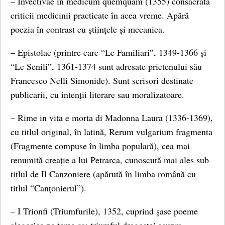
– Invectivae in medicum quemquam (1355) consacrată
criticii medicinii practicate în acea vreme. Apără
poezia în contrast cu științele și mecanica.
– Epistolae (printre care “Le Familiari”, 1349-1366 și
“Le Senili”, 1361-1374 sunt adresate prietenului său
Francesco Nelli Simonide). Sunt scrisori destinate
publicarii, cu intenții literare sau moralizatoare.
– Rime in vita e morta di Madonna Laura (1336-1369),
cu titlul original, în latină, Rerum vulgarium fragmenta
(Fragmente compuse în limba populară), cea mai
renumită creație a lui Petrarca, cunoscută mai ales sub
titlul de Il Canzoniere (apărută în limba română cu
titlul “Canțonierul”).
– I Trionfi (Triumfurile), 1352, cuprind șase poeme