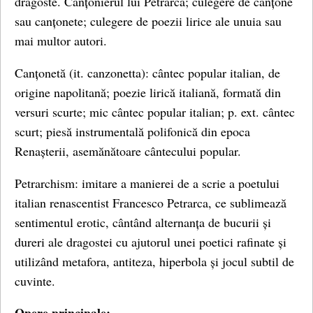
dragoste. Canțonierul lui Petrarca; culegere de canțone
sau canțonete; culegere de poezii lirice ale unuia sau
mai multor autori.
Canțonetă (it. canzonetta): cântec popular italian, de
origine napolitană; poezie lirică italiană, formată din
versuri scurte; mic cântec popular italian; p. ext. cântec
scurt; piesă instrumentală polifonică din epoca
Renașterii, asemănătoare cântecului popular.
Petrarchism: imitare a manierei de a scrie a poetului
italian renascentist Francesco Petrarca, ce sublimează
sentimentul erotic, cântând alternanța de bucurii și
dureri ale dragostei cu ajutorul unei poetici rafinate și
utilizând metafora, antiteza, hiperbola și jocul subtil de
cuvinte.