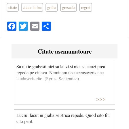
citate
citate latine
graba
greseala
regret
Facebook
Twitter
Email
Share
Citate asemanatoare
Sa nu te grabesti nici sa lauzi si nici sa acuzi prea
repede pe cineva. Neminem nec accusaveris nec
laudaveris cito. (Syrus, Sententiae)
>>>
Lucrul facut in graba se strica repede. Quod cito fit,
cito perit.