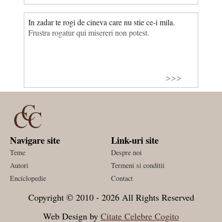
In zadar te rogi de cineva care nu stie ce-i mila.
Frustra rogatur qui misereri non potest.
>>>
Navigare site
Link-uri site
Teme
Despre noi
Autori
Termeni si conditii
Enciclopedie
Contact
Copyright © 2010 - 2026 All Rights Reserved
Web Design by
Citate Celebre Cogito