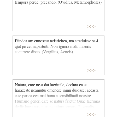
tempora perde, precando. (Ovidius, Metamorphoses)
>>>
Fiindca am cunoscut nefericirea, ma straduiesc sa-i
ajut pe cei napastuiti. Non ignora mali, miseris
sucurrere disco. (Vergilius, Aeneis)
>>>
Natura, care ne-a dat lacrimile, declara ca ea
harazeste neamului omenesc inimi duioase; aceasta
este partea cea mai buna a sensibilitatii noastre.
Humano generi dare se natura fatetur Quae lacrimas
dedit; haec nostra pars optima sensus. (Juvenalis,
Satirae)
>>>