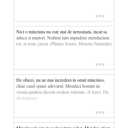
>>>
Nici o minciuna nu este atat de nerusinata, incat sa
aduca si martori. Nullum tam impudens mendacium
est, ut teste careat. (Plinius Senior, Historia Naturalis)
>>>
De obicei, nu ne mai incredem in omul mincinos,
chiar cand spune adevarul. Mendaci homini ne
verum quidem dicenti credere solemus. (Cicero, De
divinatione)
>>>
Mincinosul este in acelasi timp si hot. Mendax etiam