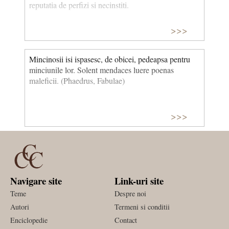
reputatia de perfizi si necinstiti.
>>>
Mincinosii isi ispasesc, de obicei, pedeapsa pentru
minciunile lor. Solent mendaces luere poenas
maleficii. (Phaedrus, Fabulae)
>>>
Navigare site
Link-uri site
Teme
Despre noi
Autori
Termeni si conditii
Enciclopedie
Contact