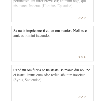
porunceste. Ira furor brevis est; animum rege, qui
nisi paret, Imperat. (Horatius, Epistulae)
>>>
Sa nu te imprietenesti cu un om manios. Noli esse
amicus homini iracundo.
>>>
Cand un om furios se linisteste, se manie din nou pe
el insusi. Iratus cum adse rediit, sibi tum irascitur.
(Syrus, Sententiae)
>>>