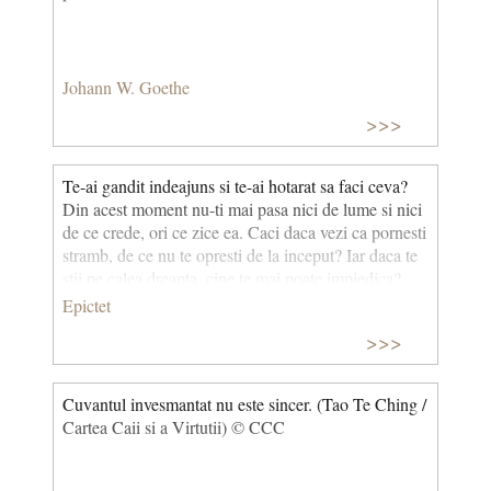
Johann W. Goethe
>>>
Te-ai gandit indeajuns si te-ai hotarat sa faci ceva?
Din acest moment nu-ti mai pasa nici de lume si nici
de ce crede, ori ce zice ea. Caci daca vezi ca pornesti
stramb, de ce nu te opresti de la inceput? Iar daca te
stii pe calea dreapta, cine te mai poate impiedica?
Epictet
>>>
Cuvantul invesmantat nu este sincer. (Tao Te Ching /
Cartea Caii si a Virtutii) © CCC