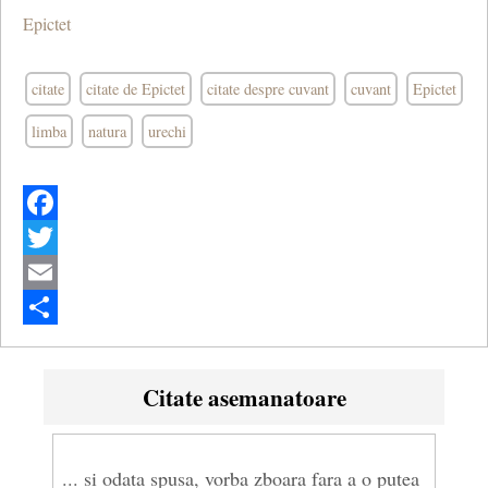
Epictet
citate
citate de Epictet
citate despre cuvant
cuvant
Epictet
limba
natura
urechi
Facebook
Twitter
Email
Share
Citate asemanatoare
... si odata spusa, vorba zboara fara a o putea