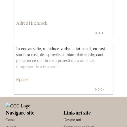
Alfred Hitchcock
>>>
In conversatie, nu aduce vorba la tot pasul, cu rost
sau fara rost, de ispravile si intamplarile tale; caci
placerea ce o ai tu de a povesti nu o au si cei
dimprejur de a te asculta.
Epictet
>>>
Navigare site
Link-uri site
Teme
Despre noi
Autori
Termeni si conditii