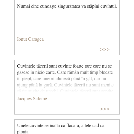
Numai cine cunoaşte singurătatea va stăpîni cuvîntul.
Ionut Caragea
>>>
Cuvintele tăcerii sunt cuvinte foarte rare care nu se
găsesc în nicio carte. Care rămân mult timp blocate
în piept, care uneori alunecă până în gât, dar nu
ajung până la gură. Cuvintele tăcerii nu sunt menite
să fie auzite de urechi. Cuvintele tăcerii sunt șoptite
cu gesturi minuscule și expresii faciale imobile. Sunt
Jacques Salomé
citite cu ochii închiși, ascultate cu inima, păstrate în
>>>
adâncul sufletului, în dulceața emoțiilor. © CCC
Unele cuvinte se inalta ca flacara, altele cad ca
ploaia.