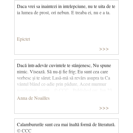
Daca vrei sa inaintezi in intelepciune, nu te uita de te
ia lumea de prost, ori nebun. E treaba ei, nu e a ta.
Epictet
>>>
Dacă într-adevăr cuvintele te stânjenesc, Nu spune
nimic. Visează. Să nu-ți fie frig; Eu sunt cea care
vorbesc și te sărut; Lasă-mă să revărs asupra ta Ca
vântul blând ce-adie prin pădure, Acest murmur
nemărginit, șoptit... © CCC Published on: Jan 23,
2021
Anna de Noailles
>>>
Calambururile sunt cea mai înaltă formă de literatură.
© CCC